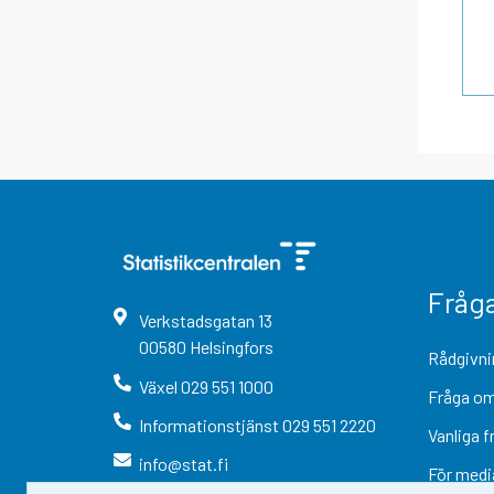
Fråg
Verkstadsgatan
13
00580
Helsingfors
Rådgivni
Växel
029 551 1000
Fråga om
Informationstjänst
029 551 2220
Vanliga f
info@stat.fi
För medi