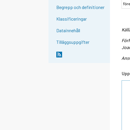
för
Begrepp och definitioner
Klassificeringar
Käll
Datainnehåll
Förf
Tilläggsuppgifter
Joan
Ansv
Upp