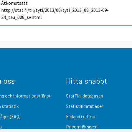
Åtkomstsätt:
http://stat.fi/til/tyti/2013/08/tyti_2013_08_2013-09-
24_tau_008_sv.html
a oss
Hitta snabbt
ng och informationstjänst
StatFin-databasen
 statistik
Statistikdatabaser
rågor (FAQ)
Finland i siffror
a
Prisomräknaren