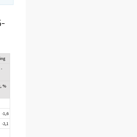
5-
ing
 -
8
t, %
-1,6
-2,1