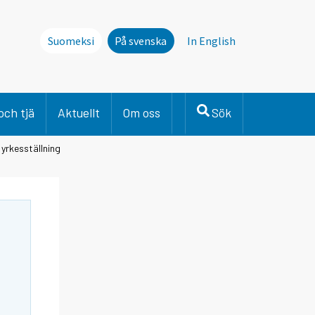
Suomeksi
På svenska
In English
och tjä
Aktuellt
Om oss
Sök
 yrkesställning