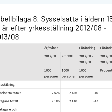
bellbilaga 8. Sysselsatta i åldern 1
 år efter yrkesställning 2012/08 -
013/08
År/Månad
Förändring
Förändr
2012/08
2013/08
2012/08 -
2012/08
2013/08
2013/0
1000
1000
1000
Procen
personer
personer
personer
sställning
elsatta totalt
2 526
2 486
-40
tagare totalt
2 186
2 140
-47
etagare och