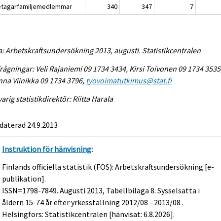
etagarfamiljemedlemmar
340
347
7
a: Arbetskraftsundersökning 2013, augusti. Statistikcentralen
rågningar: Veli Rajaniemi 09 1734 3434, Kirsi Toivonen 09 1734 3535
na Viinikka 09 1734 3796,
tyovoimatutkimus@stat.fi
arig statistikdirektör: Riitta Harala
daterad 24.9.2013
Instruktion för hänvisning
:
Finlands officiella statistik (FOS): Arbetskraftsundersökning [e-
publikation].
ISSN=1798-7849.
Augusti
2013, Tabellbilaga 8. Sysselsatta i
åldern 15-74 år efter yrkesställning 2012/08 - 2013/08 .
Helsingfors: Statistikcentralen [hänvisat: 6.8.2026].