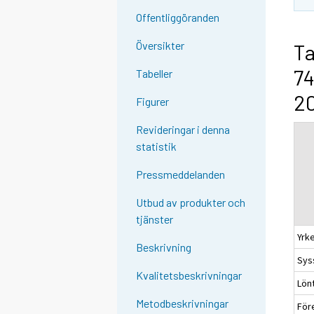
Offentliggöranden
Översikter
Ta
74
Tabeller
2
Figurer
Revideringar i denna
statistik
Pressmeddelanden
Utbud av produkter och
tjänster
Yrke
Beskrivning
Syss
Kvalitetsbeskrivningar
Lön
Metodbeskrivningar
För