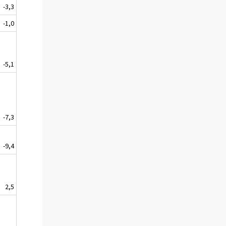
-3,3
-1,0
-5,1
-7,3
-9,4
2,5