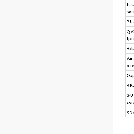
förs
soc
P Ut
Q V
tjän
Häl
Vår
boe
Öpp
R Ku
S-U
ser
X N