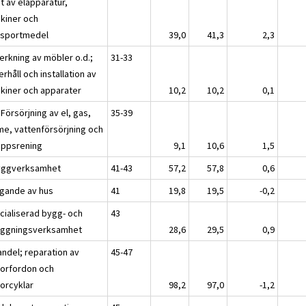
t av elapparatur,
kiner och
nsportmedel
39,0
41,3
2,3
verkning av möbler o.d.;
31-33
rhåll och installation av
kiner och apparater
10,2
10,2
0,1
 Försörjning av el, gas,
35-39
me, vattenförsörjning och
oppsrening
9,1
10,6
1,5
yggverksamhet
41-43
57,2
57,8
0,6
gande av hus
41
19,8
19,5
-0,2
cialiserad bygg- och
43
äggningsverksamhet
28,6
29,5
0,9
andel; reparation av
45-47
orfordon och
orcyklar
98,2
97,0
-1,2