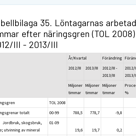
bellbilaga 35. Löntagarnas arbeta
mmar efter näringsgren (TOL 2008)
12/III - 2013/III
År/Kvartal
Förändring
Förän
2012/III
2013/III
2012/III -
2012/II
2013/III
2013/II
Miljoner
Miljoner
Miljoner
Proce
timmar
timmar
timmar
%
ingsgren
TOL 2008
ingsgrenar totalt
00-99
788,5
778,7
-9,8
B Jordbruk, skogsbruk,
01-09
e; utvinning av mineral
19,6
19,7
0,2