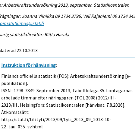
a: Arbetskraftsundersökning 2013, september. Statistikcentralen
rågningar: Joanna Viinikka 09 1734 3796, Veli Rajaniemi 09 1734 34
voimatutkimus@stat.fi
arig statistikdirektör: Riitta Harala
daterad 22.10.2013
Instruktion för hänvisning
:
Finlands officiella statistik (FOS): Arbetskraftsundersökning [e-
publikation].
ISSN=1798-7849.
September
2013, Tabellbilaga 35. Löntagarnas
arbetade timmar efter näringsgren (TOL 2008) 2012/III -
2013/III . Helsingfors: Statistikcentralen [hänvisat: 7.8.2026].
Åtkomstsätt:
http://stat.fi/til/tyti/2013/09/tyti_2013_09_2013-10-
22_tau_035_sv.html