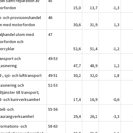
del samt reparation av
45
orfordon
15,0
13,7
-1,3
ti- och provisionshandel
46
m med motorfordon
30,6
31,9
1,3
aljhandel utom med
47
orfordon och
orcyklar
52,6
51,4
-1,2
ransport och
49-53
asinering
47,7
48,9
1,2
-, sjö- och lufttransport
49-51
30,2
32,0
1,8
asinering och
52-53
tjänster till transport;
t- och kurirverksamhet
17,4
16,9
-0,6
tell- och
55-56
taurangverksamhet
29,4
26,1
-3,3
nformations- och
58-63