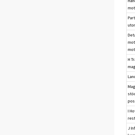
Han
mot
Par
uto
Det
mot
mot
H T
mag
Land
Mag
stöd
pos
I Ho
res
J I