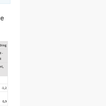
de
dring
I -
I
nt,
-1,2
0,9