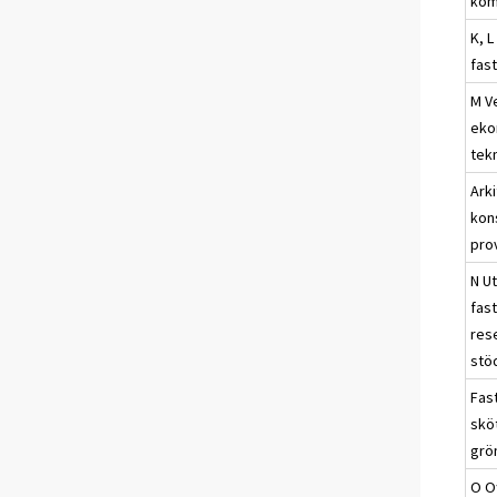
kom
K, L
fas
M V
eko
tek
Arki
kon
pro
N U
fas
res
stö
Fas
skö
grö
O Of