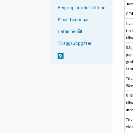
Jor
Begrepp och definitioner
C Ti
Klassificeringar
Liv
text
Datainnehåll
till
Tilläggsuppgifter
Såg
pap
gra
rep
Till
läk
Stål
till
uto
Till
ele