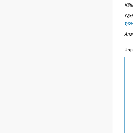
Käll
Förf
tyo
Ansv
Upp