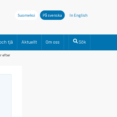
Suomeksi
På svenska
In English
och tjä
Aktuellt
Om oss
Sök
r efter