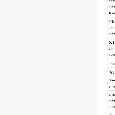
sam
mas
tra
Till
unde
mas
D, E
vär
avl
F B
Byg
Spe
anl
G H
mot
mot