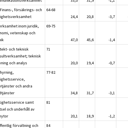
munikationsverksamhet
33,0
31,9
-1,1
 Finans-, försäkrings- och
64-68
tighetsverksamhet
24,4
20,8
-3,7
erksamhet inom juridik,
69-75
nomi, vetenskap och
nik
47,0
45,6
-1,4
tekt- och teknisk
71
sultverksamhet; teknisk
vning och analys
20,0
19,4
-0,7
thyrning,
77-82
tighetsservice,
etjänster och andra
dtjänster
34,8
31,7
-3,1
tighetsservice samt
81
tsel och underhåll av
nytor
20,1
18,9
-1,2
fentlig förvaltning och
84