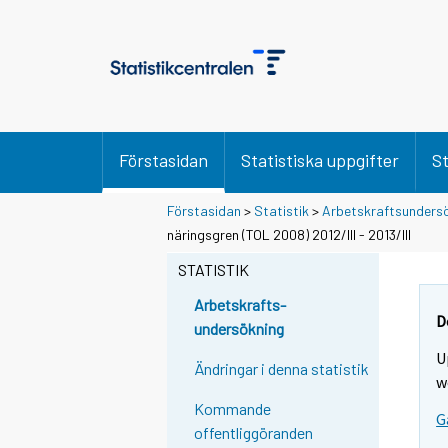
Förstasidan
Statistiska uppgifter
St
Förstasidan
>
Statistik
>
Arbetskraftsunders
näringsgren (TOL 2008) 2012/III - 2013/III
STATISTIK
Arbetskrafts-
D
undersökning
U
Ändringar i denna statistik
w
Kommande
G
offentliggöranden