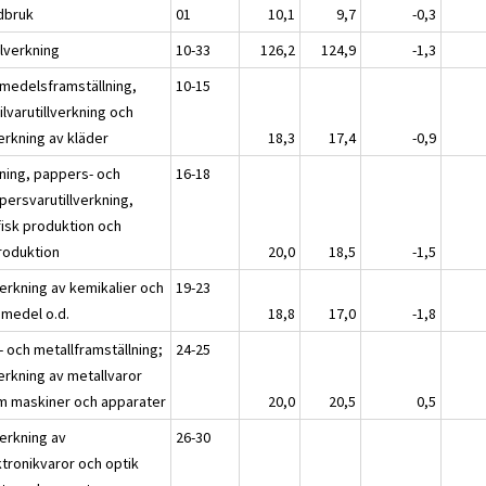
dbruk
01
10,1
9,7
-0,3
llverkning
10-33
126,2
124,9
-1,3
smedelsframställning,
10-15
ilvarutillverkning och
verkning av kläder
18,3
17,4
-0,9
ning, pappers- och
16-18
persvarutillverkning,
fisk produktion och
roduktion
20,0
18,5
-1,5
verkning av kemikalier och
19-23
emedel o.d.
18,8
17,0
-1,8
- och metallframställning;
24-25
verkning av metallvaror
m maskiner och apparater
20,0
20,5
0,5
verkning av
26-30
ktronikvaror och optik