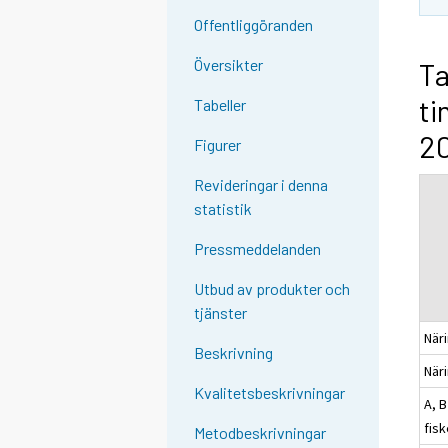
Offentliggöranden
Översikter
Ta
ti
Tabeller
20
Figurer
Revideringar i denna
statistik
Pressmeddelanden
Utbud av produkter och
tjänster
När
Beskrivning
När
Kvalitetsbeskrivningar
A, 
fisk
Metodbeskrivningar