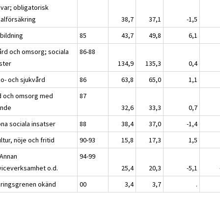
var; obligatorisk
ialförsäkring
38,7
37,1
-1,5
bildning
85
43,7
49,8
6,1
ård och omsorg; sociala
86-88
ster
134,9
135,3
0,4
so- och sjukvård
86
63,8
65,0
1,1
d och omsorg med
87
nde
32,6
33,3
0,7
na sociala insatser
88
38,4
37,0
-1,4
ltur, nöje och fritid
90-93
15,8
17,3
1,5
 Annan
94-99
viceverksamhet o.d.
25,4
20,3
-5,1
äringsgrenen okänd
00
3,4
3,7
.