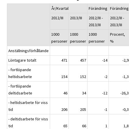
År/Kvartal
Förändring
Förändring
2012/III
2013/III
2012/III -
2012/III -
2013/III
2013/III
1000
1000
1000
Procent,
personer
personer
personer
%
Anställningsförhållande
Löntagare totalt
471
457
-14
-2,9
- fortlöpande
heltidsarbete
154
152
-2
-1,3
- fortlöpande
deltidsarbete
46
34
-12
-26,3
- heltidsarbete för viss
tid
206
205
-1
-0,3
- deltidsarbete för viss
tid
65
66
1
1,8