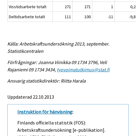
Visstidsarbete totalt
271
271
1
0,2
Deltidsarbete totalt
111
100
-11
-9,8
Källa: Arbetskraftsundersökning 2013, september.
Statistikcentralen
Förfrågningar: Joanna Viinikka 09 1734 3796, Veli
Rajaniemi 09 1734 3434,
tyovoimatutkimus@stat.fi
Ansvarig statistikdirektör: Riitta Harala
Uppdaterad 22.10.2013
Instruktion för hänvisning
:
Finlands officiella statistik (FOS):
Arbetskraftsundersökning [e-publikation].