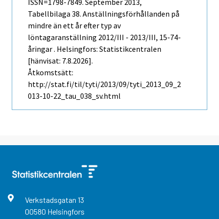
ISSN=1798-7849.
September
2013,
Tabellbilaga 38. Anställningsförhållanden på
mindre än ett år efter typ av
löntagaranställning 2012/III - 2013/III, 15-74-
åringar . Helsingfors: Statistikcentralen
[hänvisat: 7.8.2026].
Åtkomstsätt:
http://stat.fi/til/tyti/2013/09/tyti_2013_09_2
013-10-22_tau_038_sv.html
Verkstadsgatan
13
00580
Helsingfors