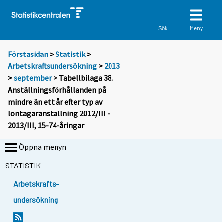
Meny
Sök
Förstasidan
>
Statistik
>
Arbetskraftsundersökning
>
2013
>
september
> Tabellbilaga 38.
Anställningsförhållanden på
mindre än ett år efter typ av
löntagaranställning 2012/III -
2013/III, 15-74-åringar
Öppna menyn
STATISTIK
Arbetskrafts-
undersökning