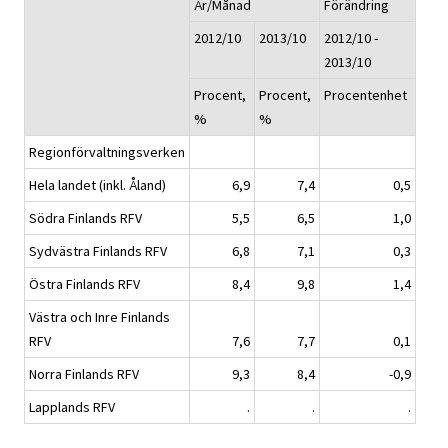
År/Månad
Förändring
2012/10
2013/10
2012/10 -
2013/10
Procent,
Procent,
Procentenhet
%
%
Regionförvaltningsverken
Hela landet (inkl. Åland)
6,9
7,4
0,5
Södra Finlands RFV
5,5
6,5
1,0
Sydvästra Finlands RFV
6,8
7,1
0,3
Östra Finlands RFV
8,4
9,8
1,4
Västra och Inre Finlands
RFV
7,6
7,7
0,1
Norra Finlands RFV
9,3
8,4
-0,9
Lapplands RFV
.
.
.