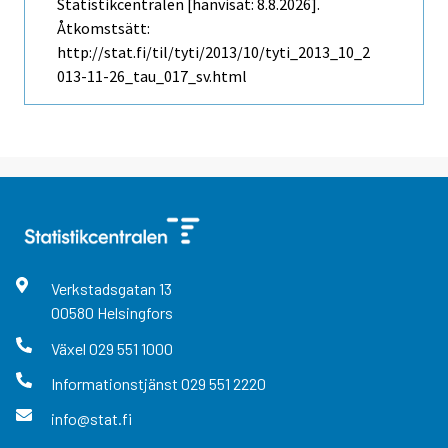
Statistikcentralen [hänvisat: 8.8.2026].
Åtkomstsätt:
http://stat.fi/til/tyti/2013/10/tyti_2013_10_2
013-11-26_tau_017_sv.html
Verkstadsgatan
13
00580
Helsingfors
Växel
029 551 1000
Informationstjänst
029 551 2220
info@stat.fi