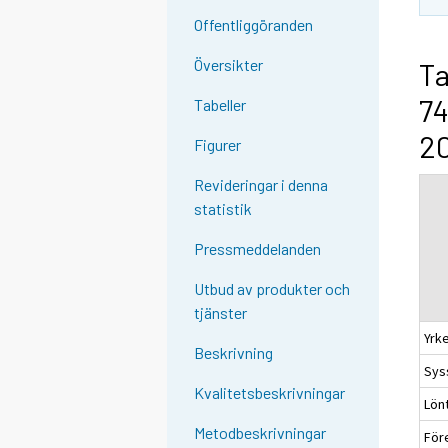
Offentliggöranden
Översikter
Ta
74
Tabeller
2
Figurer
Revideringar i denna
statistik
Pressmeddelanden
Utbud av produkter och
tjänster
Yrke
Beskrivning
Syss
Kvalitetsbeskrivningar
Lön
Metodbeskrivningar
För