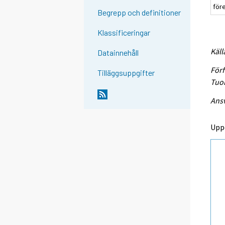
för
Begrepp och definitioner
Klassificeringar
Käll
Datainnehåll
Förf
Tilläggsuppgifter
Tuo
Ansv
Upp