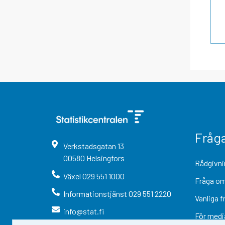
Fråg
Verkstadsgatan
13
00580
Helsingfors
Rådgivni
Växel
029 551 1000
Fråga om
Informationstjänst
029 551 2220
Vanliga f
info@stat.fi
För medi