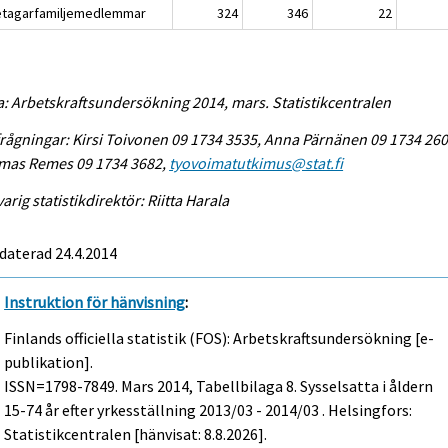
etagarfamiljemedlemmar
324
346
22
a: Arbetskraftsundersökning 2014, mars. Statistikcentralen
rågningar: Kirsi Toivonen 09 1734 3535, Anna Pärnänen 09 1734 260
mas Remes 09 1734 3682,
tyovoimatutkimus@stat.fi
arig statistikdirektör: Riitta Harala
daterad 24.4.2014
Instruktion för hänvisning
:
Finlands officiella statistik (FOS): Arbetskraftsundersökning [e-
publikation].
ISSN=1798-7849.
Mars
2014, Tabellbilaga 8. Sysselsatta i åldern
15-74 år efter yrkesställning 2013/03 - 2014/03 . Helsingfors:
Statistikcentralen [hänvisat: 8.8.2026].