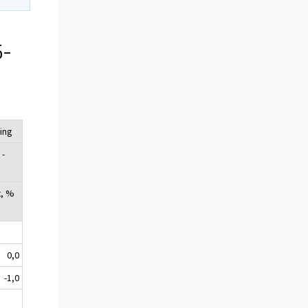
5-
ing
 -
3
t, %
0,0
-1,0