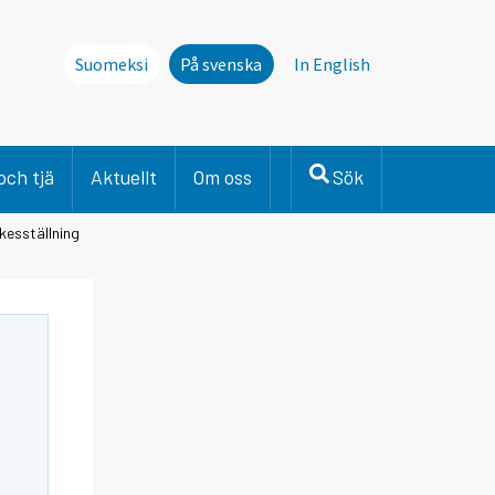
Suomeksi
På svenska
In English
och tjä
Aktuellt
Om oss
Sök
rkesställning