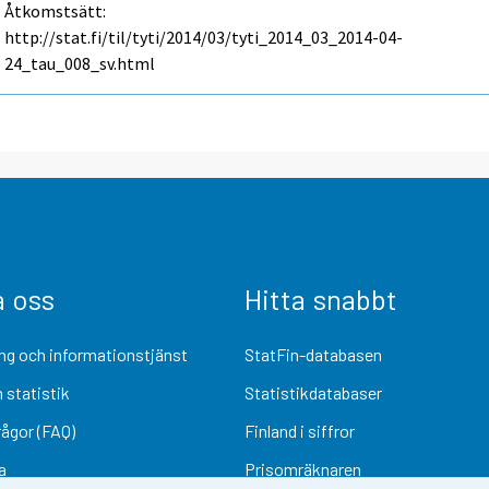
Åtkomstsätt:
http://stat.fi/til/tyti/2014/03/tyti_2014_03_2014-04-
24_tau_008_sv.html
a oss
Hitta snabbt
ng och informationstjänst
StatFin-databasen
 statistik
Statistikdatabaser
rågor (FAQ)
Finland i siffror
a
Prisomräknaren