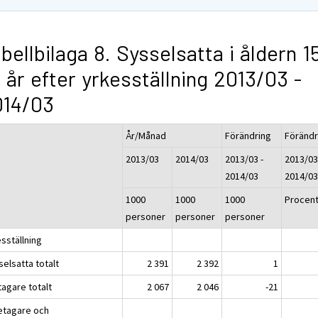
bellbilaga 8. Sysselsatta i åldern 1
 år efter yrkesställning 2013/03 -
014/03
År/Månad
Förändring
Förändr
2013/03
2014/03
2013/03 -
2013/03
2014/03
2014/0
1000
1000
1000
Procen
personer
personer
personer
sställning
elsatta totalt
2 391
2 392
1
tagare totalt
2 067
2 046
-21
etagare och