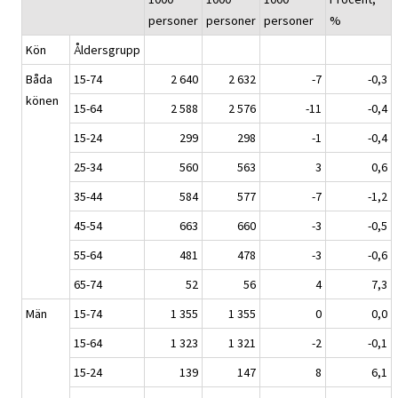
personer
personer
personer
%
Kön
Åldersgrupp
Båda
15-74
2 640
2 632
-7
-0,3
könen
15-64
2 588
2 576
-11
-0,4
15-24
299
298
-1
-0,4
25-34
560
563
3
0,6
35-44
584
577
-7
-1,2
45-54
663
660
-3
-0,5
55-64
481
478
-3
-0,6
65-74
52
56
4
7,3
Män
15-74
1 355
1 355
0
0,0
15-64
1 323
1 321
-2
-0,1
15-24
139
147
8
6,1