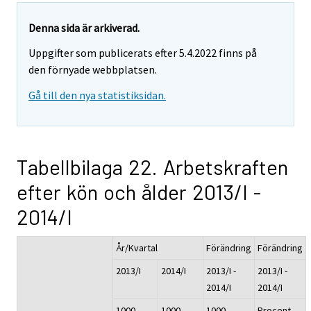
Denna sida är arkiverad.
Uppgifter som publicerats efter 5.4.2022 finns på
den förnyade webbplatsen.
Gå till den nya statistiksidan.
Tabellbilaga 22. Arbetskraften
efter kön och ålder 2013/I -
2014/I
År/Kvartal
Förändring
Förändring
2013/I
2014/I
2013/I -
2013/I -
2014/I
2014/I
1000
1000
1000
Procent,