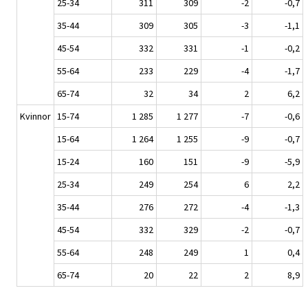
25-34
311
309
-2
-0,7
35-44
309
305
-3
-1,1
45-54
332
331
-1
-0,2
55-64
233
229
-4
-1,7
65-74
32
34
2
6,2
Kvinnor
15-74
1 285
1 277
-7
-0,6
15-64
1 264
1 255
-9
-0,7
15-24
160
151
-9
-5,9
25-34
249
254
6
2,2
35-44
276
272
-4
-1,3
45-54
332
329
-2
-0,7
55-64
248
249
1
0,4
65-74
20
22
2
8,9