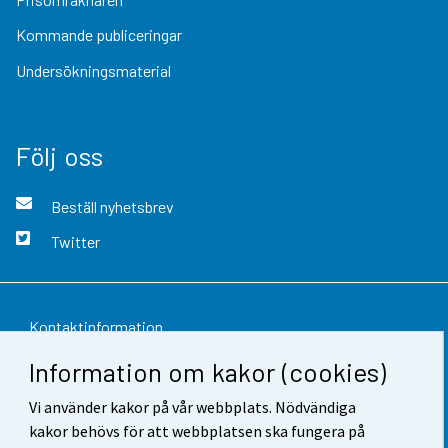
Kommande publiceringar
Undersökningsmaterial
Följ oss
Beställ nyhetsbrev
Twitter
Kontaktinformation
Information om kakor (cookies)
Respons
Vi använder kakor på vår webbplats. Nödvändiga
Användarvillkor
kakor behövs för att webbplatsen ska fungera på
Dataskydd