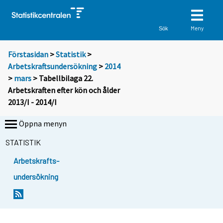
Meny
Sök
Förstasidan
>
Statistik
>
Arbetskraftsundersökning
>
2014
>
mars
> Tabellbilaga 22.
Arbetskraften efter kön och ålder
2013/I - 2014/I
Öppna menyn
STATISTIK
Arbetskrafts-
undersökning