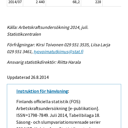
2014/07
2 440
68,2
228
32
Källa: Arbetskraftsundersökning 2014, juli.
Statistikcentralen
Förfrågningar: Kirsi Toivonen 029 551 3535, Liisa Larja
029 551 3461,
tyovoimatutkimus@stat.fi
Ansvarig statistikdirektör: Riitta Harala
Uppdaterad 26.8.2014
Instruktion för hänvisning
:
Finlands officiella statistik (FOS):
Arbetskraftsundersökning [e-publikation].
ISSN=1798-7849.
Juli
2014, Tabellbilaga 18.
Säsong- och slumpvariationsrensade serier