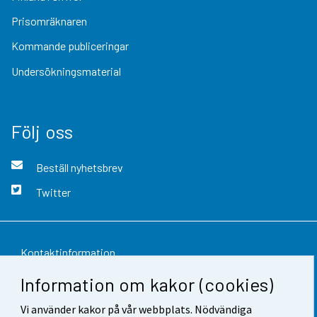
Prisomräknaren
Kommande publiceringar
Undersökningsmaterial
Följ oss
Beställ nyhetsbrev
Twitter
Kontaktinformation
Information om kakor (cookies)
Respons
Vi använder kakor på vår webbplats. Nödvändiga
Användarvillkor