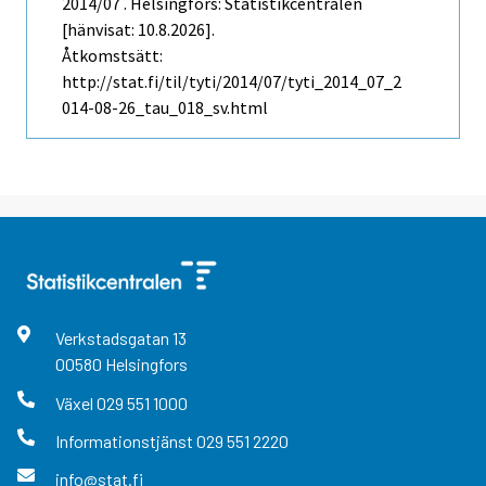
2014/07 . Helsingfors: Statistikcentralen
[hänvisat: 10.8.2026].
Åtkomstsätt:
http://stat.fi/til/tyti/2014/07/tyti_2014_07_2
014-08-26_tau_018_sv.html
Verkstadsgatan
13
00580
Helsingfors
Växel
029 551 1000
Informationstjänst
029 551 2220
info@stat.fi