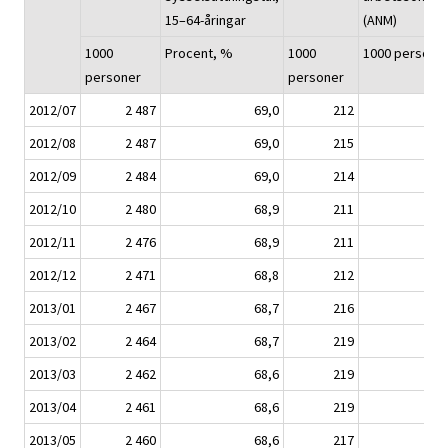
15–64-åringar
(ANM)
1000
Procent, %
1000
1000 persone
personer
personer
2012/07
2 487
69,0
212
25
2012/08
2 487
69,0
215
25
2012/09
2 484
69,0
214
25
2012/10
2 480
68,9
211
26
2012/11
2 476
68,9
211
26
2012/12
2 471
68,8
212
27
2013/01
2 467
68,7
216
27
2013/02
2 464
68,7
219
28
2013/03
2 462
68,6
219
28
2013/04
2 461
68,6
219
28
2013/05
2 460
68,6
217
28