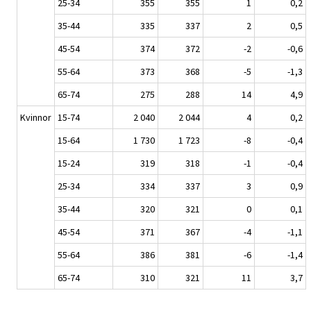
25-34
355
355
1
0,2
35-44
335
337
2
0,5
45-54
374
372
-2
-0,6
55-64
373
368
-5
-1,3
65-74
275
288
14
4,9
Kvinnor
15-74
2 040
2 044
4
0,2
15-64
1 730
1 723
-8
-0,4
15-24
319
318
-1
-0,4
25-34
334
337
3
0,9
35-44
320
321
0
0,1
45-54
371
367
-4
-1,1
55-64
386
381
-6
-1,4
65-74
310
321
11
3,7