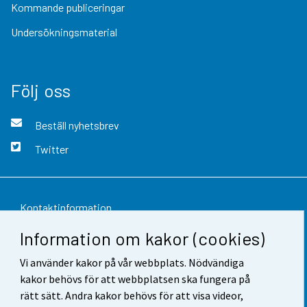
Kommande publiceringar
Undersökningsmaterial
Följ oss
Beställ nyhetsbrev
Twitter
Kontaktinformation
Information om kakor (cookies)
Respons
Vi använder kakor på vår webbplats. Nödvändiga
Användarvillkor
kakor behövs för att webbplatsen ska fungera på
Dataskydd
rätt sätt. Andra kakor behövs för att visa videor,