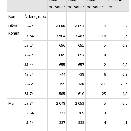
personer
personer
personer
%
Kön
Åldersgrupp
Båda
15-74
4 088
4 097
9
0,2
könen
15-64
3 504
3 487
-16
-0,5
15-24
656
651
-5
-0,8
25-34
689
692
4
0,5
35-44
655
657
2
0,3
45-54
744
738
-6
-0,8
55-64
759
748
-11
-1,4
65-74
585
610
25
4,3
Män
15-74
2 048
2 053
5
0,2
15-64
1 773
1 765
-8
-0,5
15-24
337
333
-4
-1,1