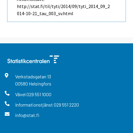
http://stat.fi/til/tyti/2014/09/tyti_2014_09_2
014-10-21_tau_003_sv.html
Verkstadsgatan
13
00580
Helsingfors
Växel
029 551 1000
Informationstjänst
029 551 2220
info@stat.fi