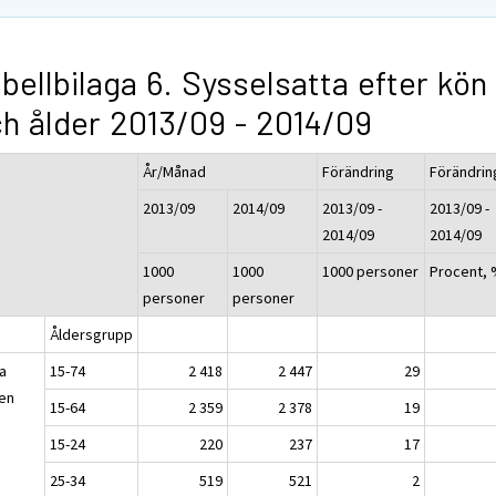
bellbilaga 6. Sysselsatta efter kön
h ålder 2013/09 - 2014/09
År/Månad
Förändring
Förändrin
2013/09
2014/09
2013/09 -
2013/09 -
2014/09
2014/09
1000
1000
1000 personer
Procent,
personer
personer
Åldersgrupp
a
15-74
2 418
2 447
29
en
15-64
2 359
2 378
19
15-24
220
237
17
25-34
519
521
2