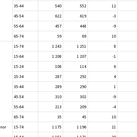
35-44
540
552
12
45-54
622
619
-3
55-64
457
448
-9
65-74
59
69
10
n
15-74
1 243
1 251
8
15-64
1 208
1 207
-1
15-24
108
114
6
25-34
287
292
4
35-44
289
290
1
45-54
310
302
-9
55-64
213
209
-4
65-74
35
45
10
nnor
15-74
1 175
1 196
21
15-64
1 151
1 171
20