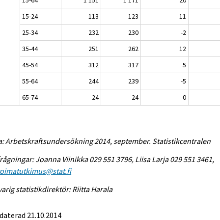
15-24
113
123
11
25-34
232
230
-2
35-44
251
262
12
45-54
312
317
5
55-64
244
239
-5
65-74
24
24
0
a: Arbetskraftsundersökning 2014, september. Statistikcentralen
rågningar: Joanna Viinikka 029 551 3796, Liisa Larja 029 551 3461,
voimatutkimus@stat.fi
arig statistikdirektör: Riitta Harala
daterad 21.10.2014