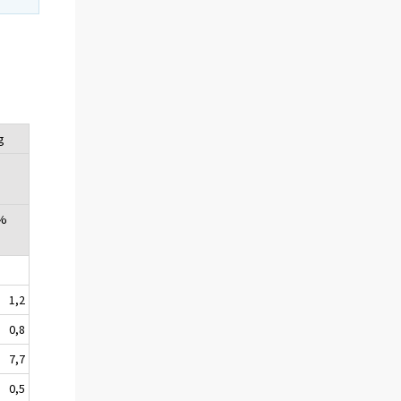
g
 %
1,2
0,8
7,7
0,5