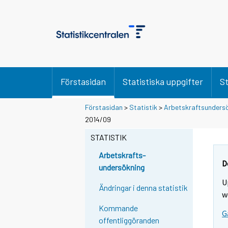
Förstasidan
Statistiska uppgifter
St
Förstasidan
>
Statistik
>
Arbetskraftsunders
2014/09
STATISTIK
Arbetskrafts-
D
undersökning
U
Ändringar i denna statistik
w
Kommande
G
offentliggöranden