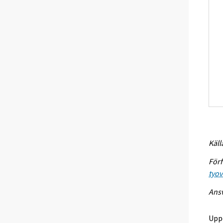
Käll
Förf
tyo
Ansv
Upp