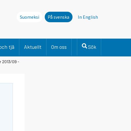
Suomeksi
På svenska
In English
och tjä
Aktuellt
Om oss
Sök
r 2013/09 -