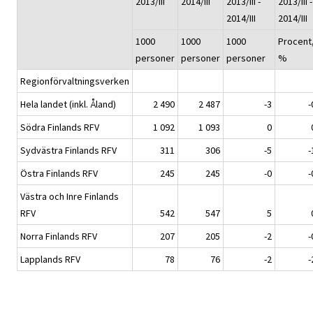
2013/III
2014/III
2013/III -
2013/III -
2014/III
2014/III
1000
1000
1000
Procent
personer
personer
personer
%
Regionförvaltningsverken
Hela landet (inkl. Åland)
2 490
2 487
-3
-
Södra Finlands RFV
1 092
1 093
0
Sydvästra Finlands RFV
311
306
-5
-
Östra Finlands RFV
245
245
-0
-
Västra och Inre Finlands
RFV
542
547
5
Norra Finlands RFV
207
205
-2
-
Lapplands RFV
78
76
-2
-