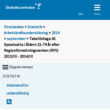
Meny
Sök
Förstasidan
>
Statistik
>
Arbetskraftsundersökning
>
2014
>
september
> Tabellbilaga 30.
Sysselsatta i åldern 15-74 år efter
Regionförvaltningsverken (RFV)
2013/III - 2014/III
Öppna menyn
STATISTIK
Arbetskrafts-
undersökning