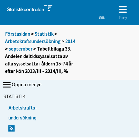
Meny
Sök
Förstasidan
>
Statistik
>
Arbetskraftsundersökning
>
2014
>
september
> Tabellbilaga 33.
Andelen deltidssysselsatta av
alla sysselsatta i åldern 15-74 år
efter kön 2013/III - 2014/III, %
Öppna menyn
STATISTIK
Arbetskrafts-
undersökning