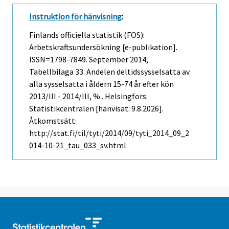
Instruktion för hänvisning
:
Finlands officiella statistik (FOS):
Arbetskraftsundersökning [e-publikation].
ISSN=1798-7849.
September
2014,
Tabellbilaga 33. Andelen deltidssysselsatta av
alla sysselsatta i åldern 15-74 år efter kön
2013/III - 2014/III, % . Helsingfors:
Statistikcentralen [hänvisat: 9.8.2026].
Åtkomstsätt:
http://stat.fi/til/tyti/2014/09/tyti_2014_09_2
014-10-21_tau_033_sv.html