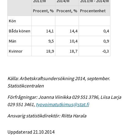
2013/III
2014/III
2013/III - 2014/III
Procent, %
Procent, %
Procentenhet
Kön
Båda könen
14,1
14,4
0,4
Män
9,5
10,4
0,9
Kvinnor
18,9
18,7
-0,3
Källa: Arbetskraftsundersökning 2014, september.
Statistikcentralen
Förfrågningar: Joanna Viinikka 029 551 3796, Liisa Larja
029 551 3461,
tyovoimatutkimus@stat.fi
Ansvarig statistikdirektör: Riitta Harala
Uppdaterad 21.10.2014