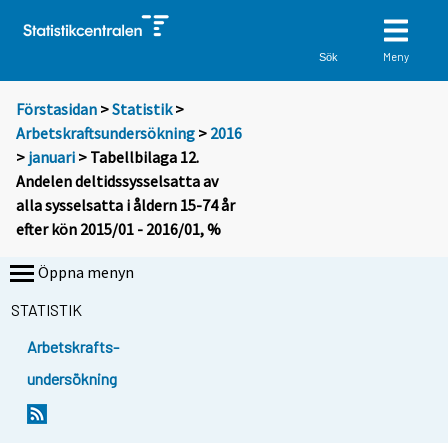
Meny
Sök
Förstasidan
>
Statistik
>
Arbetskraftsundersökning
>
2016
>
januari
> Tabellbilaga 12.
Andelen deltidssysselsatta av
alla sysselsatta i åldern 15-74 år
efter kön 2015/01 - 2016/01, %
Öppna menyn
STATISTIK
Arbetskrafts-
undersökning