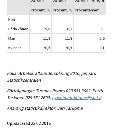
2015/01
2016/01
2015/01 - 2016/01
Procent, %
Procent, %
Procentenhet
Kön
Båda könen
15,8
16,1
0,3
Män
11,2
11,8
0,6
Kvinnor
20,5
20,5
-0,1
Källa: Arbetskraftsundersökning 2016, januari.
Statistikcentralen
Förfrågningar: Tuomas Remes 029 551 3682, Pertti
Taskinen 029 551 2690,
tyovoimatutkimus@stat.fi
Ansvarig statistikdirektör: Jari Tarkoma
Uppdaterad 23.02.2016