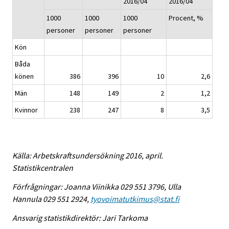
2016/04
2016/04
1000
1000
1000
Procent, %
personer
personer
personer
Kön
Båda
könen
386
396
10
2,6
Män
148
149
2
1,2
Kvinnor
238
247
8
3,5
Källa: Arbetskraftsundersökning 2016, april.
Statistikcentralen
Förfrågningar: Joanna Viinikka 029 551 3796, Ulla
Hannula 029 551 2924,
tyovoimatutkimus@stat.fi
Ansvarig statistikdirektör: Jari Tarkoma