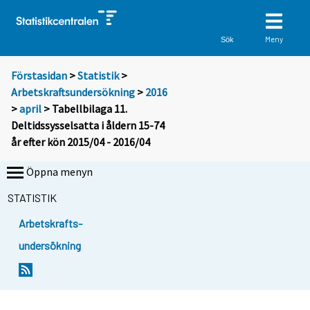
Meny
Sök
Förstasidan
>
Statistik
>
Arbetskraftsundersökning
>
2016
>
april
> Tabellbilaga 11.
Deltidssysselsatta i åldern 15-74
år efter kön 2015/04 - 2016/04
Öppna menyn
STATISTIK
Arbetskrafts-
undersökning