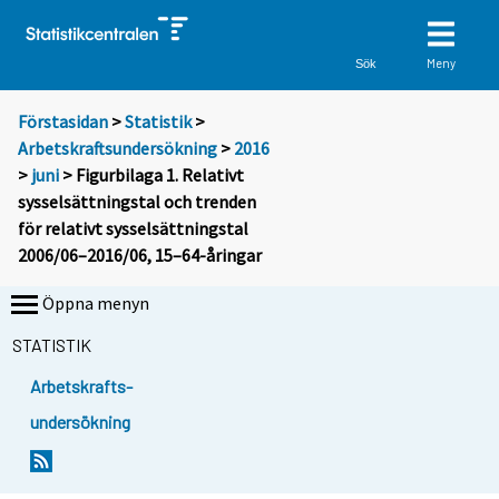
Meny
Sök
Förstasidan
>
Statistik
>
Arbetskraftsundersökning
>
2016
>
juni
> Figurbilaga 1. Relativt
sysselsättningstal och trenden
för relativt sysselsättningstal
2006/06–2016/06, 15–64-åringar
Öppna menyn
STATISTIK
Arbetskrafts-
undersökning