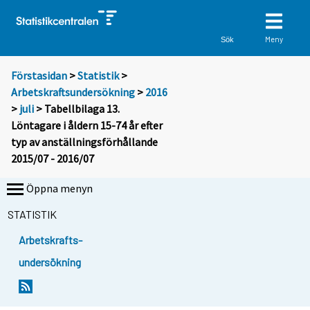
Meny
Sök
Förstasidan
>
Statistik
>
Arbetskraftsundersökning
>
2016
>
juli
> Tabellbilaga 13.
Löntagare i åldern 15-74 år efter
typ av anställningsförhållande
2015/07 - 2016/07
Öppna menyn
STATISTIK
Arbetskrafts-
undersökning