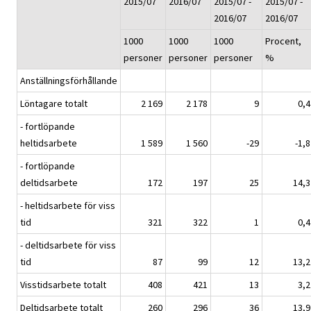
2015/07
2016/07
2015/07 -
2015/07 -
2016/07
2016/07
1000
1000
1000
Procent,
personer
personer
personer
%
Anställningsförhållande
Löntagare totalt
2 169
2 178
9
0,4
- fortlöpande
heltidsarbete
1 589
1 560
-29
-1,8
- fortlöpande
deltidsarbete
172
197
25
14,3
- heltidsarbete för viss
tid
321
322
1
0,4
- deltidsarbete för viss
tid
87
99
12
13,2
Visstidsarbete totalt
408
421
13
3,2
Deltidsarbete totalt
260
296
36
13,9