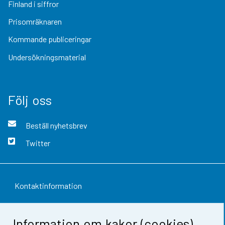
Finland i siffror
Prisomräknaren
Kommande publiceringar
Undersökningsmaterial
Följ oss
Beställ nyhetsbrev
Twitter
Kontaktinformation
Respons
Information om kakor (cookies)