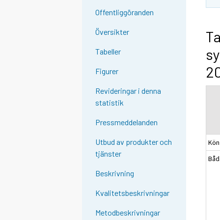
Offentliggöranden
Översikter
Ta
sy
Tabeller
20
Figurer
Revideringar i denna
statistik
Pressmeddelanden
Utbud av produkter och
Kön
tjänster
Båd
Beskrivning
Kvalitetsbeskrivningar
Metodbeskrivningar