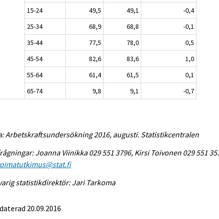
15-24
49,5
49,1
-0,4
25-34
68,9
68,8
-0,1
35-44
77,5
78,0
0,5
45-54
82,6
83,6
1,0
55-64
61,4
61,5
0,1
65-74
9,8
9,1
-0,7
a: Arbetskraftsundersökning 2016, augusti. Statistikcentralen
rågningar: Joanna Viinikka 029 551 3796, Kirsi Toivonen 029 551 35
voimatutkimus@stat.fi
arig statistikdirektör: Jari Tarkoma
daterad 20.09.2016