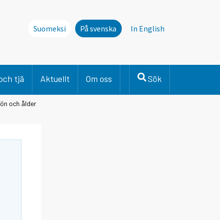
Suomeksi
På svenska
In English
och tjä
Aktuellt
Om oss
Sök
kön och ålder