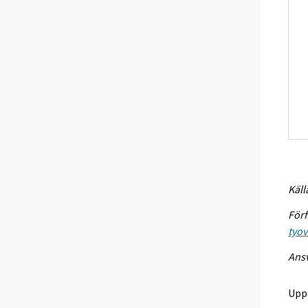
Käll
Förf
tyo
Ansv
Upp