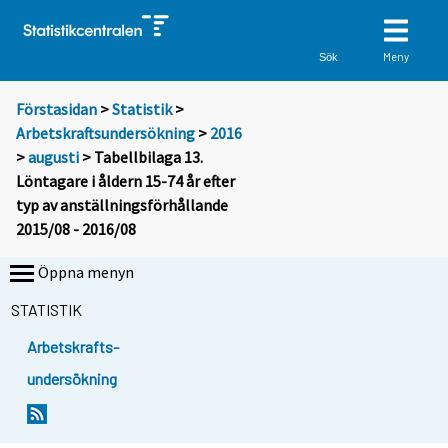
Meny
Sök
Förstasidan
>
Statistik
>
Arbetskraftsundersökning
>
2016
>
augusti
> Tabellbilaga 13.
Löntagare i åldern 15-74 år efter
typ av anställningsförhållande
2015/08 - 2016/08
Öppna menyn
STATISTIK
Arbetskrafts-
undersökning