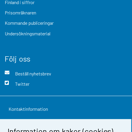
Finland i siffror
Prisomräknaren
Kommande publiceringar
Undersökningsmaterial
Följ oss
Beställ nyhetsbrev
Twitter
Kontaktinformation
Respons
Information om kakor (cookies)