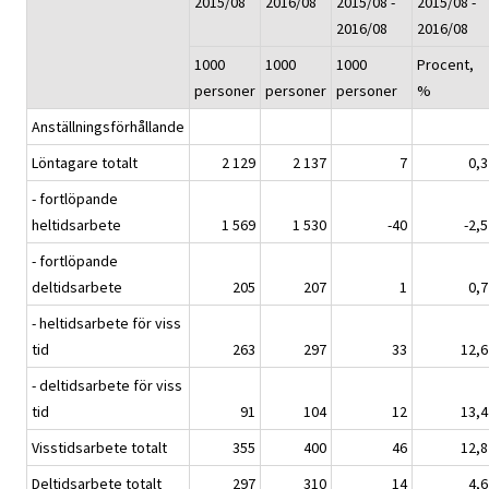
2015/08
2016/08
2015/08 -
2015/08 -
2016/08
2016/08
1000
1000
1000
Procent,
personer
personer
personer
%
Anställningsförhållande
Löntagare totalt
2 129
2 137
7
0,3
- fortlöpande
heltidsarbete
1 569
1 530
-40
-2,5
- fortlöpande
deltidsarbete
205
207
1
0,7
- heltidsarbete för viss
tid
263
297
33
12,6
- deltidsarbete för viss
tid
91
104
12
13,4
Visstidsarbete totalt
355
400
46
12,8
Deltidsarbete totalt
297
310
14
4,6