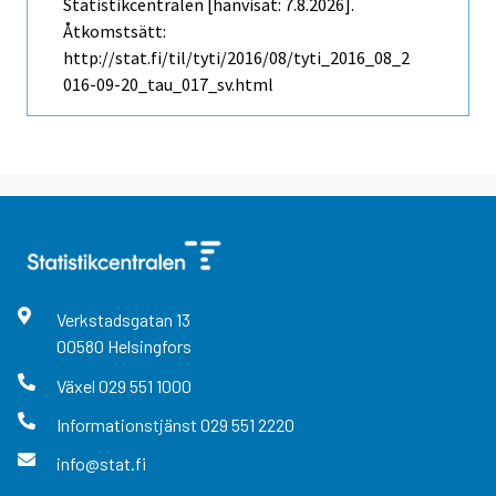
Statistikcentralen [hänvisat: 7.8.2026].
Åtkomstsätt:
http://stat.fi/til/tyti/2016/08/tyti_2016_08_2
016-09-20_tau_017_sv.html
Verkstadsgatan
13
00580
Helsingfors
Växel
029 551 1000
Informationstjänst
029 551 2220
info@stat.fi