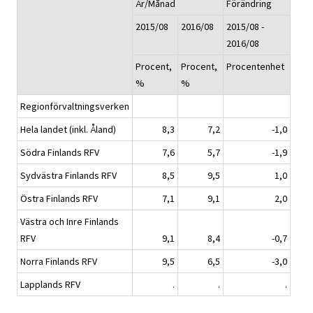
År/Månad
Förändring
2015/08
2016/08
2015/08 -
2016/08
Procent,
Procent,
Procentenhet
%
%
Regionförvaltningsverken
Hela landet (inkl. Åland)
8,3
7,2
-1,0
Södra Finlands RFV
7,6
5,7
-1,9
Sydvästra Finlands RFV
8,5
9,5
1,0
Östra Finlands RFV
7,1
9,1
2,0
Västra och Inre Finlands
RFV
9,1
8,4
-0,7
Norra Finlands RFV
9,5
6,5
-3,0
Lapplands RFV
.
.
.