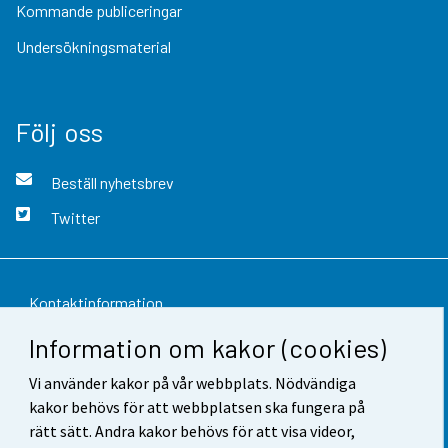
Kommande publiceringar
Undersökningsmaterial
Följ oss
Beställ nyhetsbrev
Twitter
Kontaktinformation
Information om kakor (cookies)
Respons
Vi använder kakor på vår webbplats. Nödvändiga
Användarvillkor
kakor behövs för att webbplatsen ska fungera på
Dataskydd
rätt sätt. Andra kakor behövs för att visa videor,