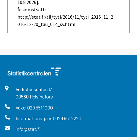
10.8.2026].
Åtkomstsätt:
http://stat.fi/til/tyti/2016/11/tyti_2016_11_2
016-12-20_tau_014_sv.html
Verkstadsgatan
13
00580
Helsingfors
Växel
029 551 1000
Informationstjänst
029 551 2220
info@stat.fi