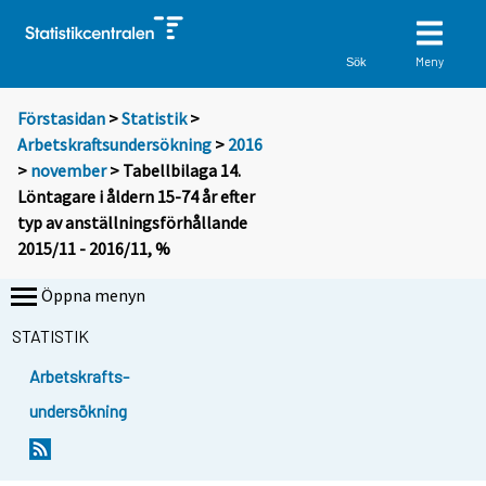
Meny
Sök
Förstasidan
>
Statistik
>
Arbetskraftsundersökning
>
2016
>
november
> Tabellbilaga 14.
Löntagare i åldern 15-74 år efter
typ av anställningsförhållande
2015/11 - 2016/11, %
Öppna menyn
STATISTIK
Arbetskrafts-
undersökning