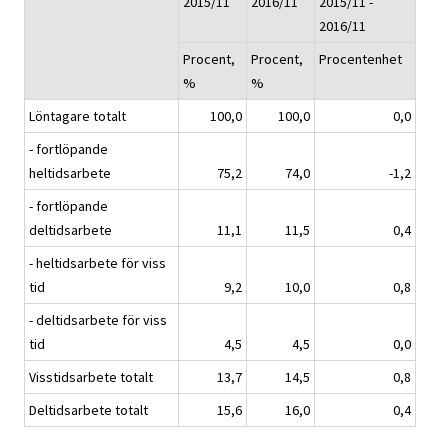
2015/11
2016/11
2015/11 -
2016/11
Procent,
Procent,
Procentenhet
%
%
Löntagare totalt
100,0
100,0
0,0
- fortlöpande
heltidsarbete
75,2
74,0
-1,2
- fortlöpande
deltidsarbete
11,1
11,5
0,4
- heltidsarbete för viss
tid
9,2
10,0
0,8
- deltidsarbete för viss
tid
4,5
4,5
0,0
Visstidsarbete totalt
13,7
14,5
0,8
Deltidsarbete totalt
15,6
16,0
0,4