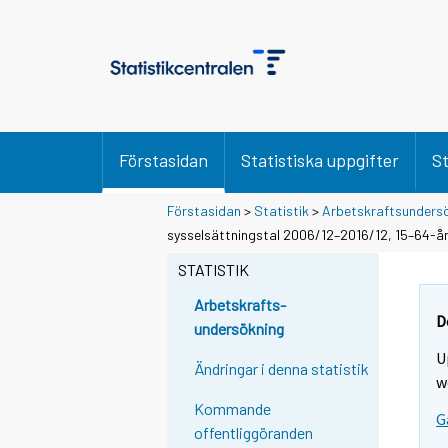
Förstasidan
Statistiska uppgifter
St
Förstasidan
>
Statistik
>
Arbetskraftsunders
sysselsättningstal 2006/12–2016/12, 15–64-å
STATISTIK
Arbetskrafts-
D
undersökning
U
Ändringar i denna statistik
w
Kommande
G
offentliggöranden