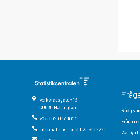
Fråg
Verkstadsgatan
13
00580
Helsingfors
Rådgivni
Växel
029 551 1000
Fråga om
Informationstjänst
029 551 2220
Vanliga f