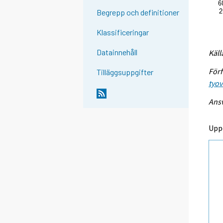
Begrepp och definitioner
Klassificeringar
Datainnehåll
Käll
Förf
Tilläggsuppgifter
tyo
Ansv
Upp