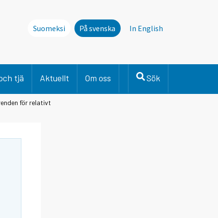
Suomeksi
På svenska
In English
och tjä
Aktuellt
Om oss
Sök
enden för relativt