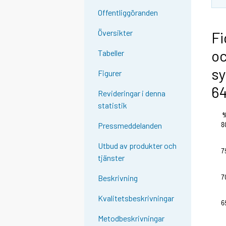
Offentliggöranden
Översikter
Fi
oc
Tabeller
sy
Figurer
64
Revideringar i denna
statistik
Pressmeddelanden
Utbud av produkter och
tjänster
Beskrivning
Kvalitetsbeskrivningar
Metodbeskrivningar