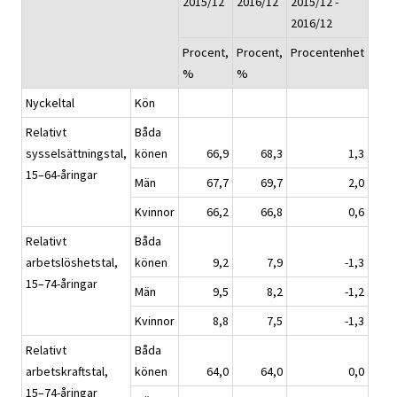
2015/12
2016/12
2015/12 -
2016/12
Procent,
Procent,
Procentenhet
%
%
Nyckeltal
Kön
Relativt
Båda
sysselsättningstal,
könen
66,9
68,3
1,3
15–64-åringar
Män
67,7
69,7
2,0
Kvinnor
66,2
66,8
0,6
Relativt
Båda
arbetslöshetstal,
könen
9,2
7,9
-1,3
15–74-åringar
Män
9,5
8,2
-1,2
Kvinnor
8,8
7,5
-1,3
Relativt
Båda
arbetskraftstal,
könen
64,0
64,0
0,0
15–74-åringar