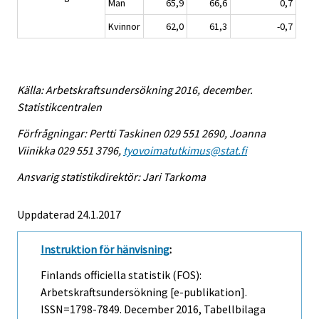
Män
65,9
66,6
0,7
Kvinnor
62,0
61,3
-0,7
Källa: Arbetskraftsundersökning 2016, december.
Statistikcentralen
Förfrågningar: Pertti Taskinen 029 551 2690, Joanna
Viinikka 029 551 3796,
tyovoimatutkimus@stat.fi
Ansvarig statistikdirektör: Jari Tarkoma
Uppdaterad 24.1.2017
Instruktion för hänvisning
:
Finlands officiella statistik (FOS):
Arbetskraftsundersökning [e-publikation].
ISSN=1798-7849.
December
2016, Tabellbilaga