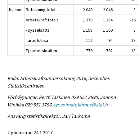
Kvinnor
Befolkning totalt
2 049
2 046
-3
Arbetskraft totalt
1 270
1 254
-16
- sysselsatta
1 158
1 160
3
- arbetslösa
112
94
-18
Ej i arbetskraften
779
792
13
Källa: Arbetskraftsundersökning 2016, december.
Statistikcentralen
Förfrågningar: Pertti Taskinen 029 551 2690, Joanna
Viinikka 029 551 3796,
tyovoimatutkimus@stat.fi
Ansvarig statistikdirektör: Jari Tarkoma
Uppdaterad 24.1.2017