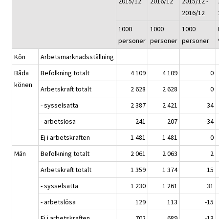
2015/12
2016/12
2015/12 -
2016/12
1000
1000
1000
personer
personer
personer
Kön
Arbetsmarknadsställning
Båda
Befolkning totalt
4 109
4 109
0
könen
Arbetskraft totalt
2 628
2 628
0
- sysselsatta
2 387
2 421
34
- arbetslösa
241
207
-34
Ej i arbetskraften
1 481
1 481
0
Män
Befolkning totalt
2 061
2 063
2
Arbetskraft totalt
1 359
1 374
15
- sysselsatta
1 230
1 261
31
- arbetslösa
129
113
-15
Ej i arbetskraften
702
689
-13