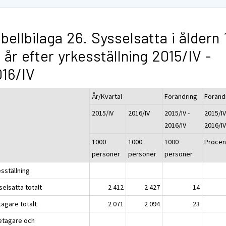
bellbilaga 26. Sysselsatta i åldern 
 år efter yrkesställning 2015/IV -
16/IV
År/Kvartal
Förändring
Föränd
2015/IV
2016/IV
2015/IV -
2015/IV
2016/IV
2016/I
1000
1000
1000
Procen
personer
personer
personer
sställning
elsatta totalt
2 412
2 427
14
tagare totalt
2 071
2 094
23
etagare och