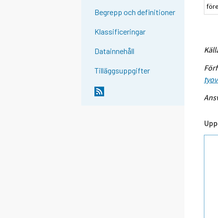
för
Begrepp och definitioner
Klassificeringar
Käll
Datainnehåll
Förf
Tilläggsuppgifter
tyo
Ansv
Upp