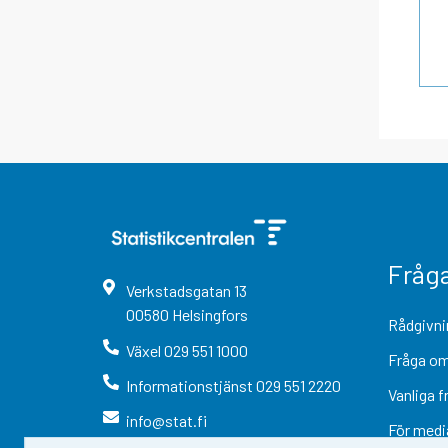
Fråg
Verkstadsgatan
13
00580
Helsingfors
Rådgivni
Växel
029 551 1000
Fråga om
Informationstjänst
029 551 2220
Vanliga f
info@stat.fi
För medi