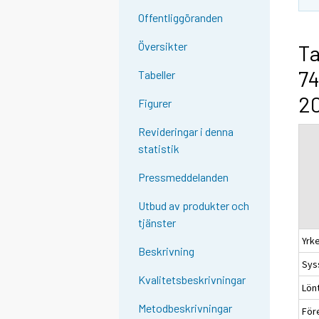
Offentliggöranden
Översikter
Ta
74
Tabeller
20
Figurer
Revideringar i denna
statistik
Pressmeddelanden
Utbud av produkter och
tjänster
Yrke
Beskrivning
Syss
Kvalitetsbeskrivningar
Lön
Metodbeskrivningar
För