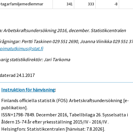
etagarfamiljemedlemmar
341
333
-8
a: Arbetskraftsundersökning 2016, december. Statistikcentralen
rågningar: Pertti Taskinen 029 551 2690, Joanna Viinikka 029 551 3
voimatutkimus@stat.fi
arig statistikdirektör: Jari Tarkoma
daterad 24.1.2017
Instruktion för hänvisning
:
Finlands officiella statistik (FOS): Arbetskraftsundersökning [e-
publikation].
ISSN=1798-7849.
December
2016, Tabellbilaga 26. Sysselsatta i
åldern 15-74 år efter yrkesställning 2015/IV - 2016/IV .
Helsingfors: Statistikcentralen [hänvisat: 7.8.2026].