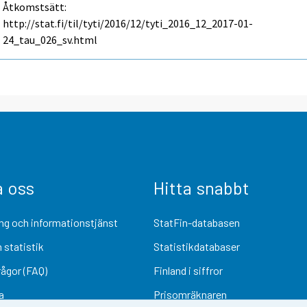
Åtkomstsätt:
http://stat.fi/til/tyti/2016/12/tyti_2016_12_2017-01-
24_tau_026_sv.html
a oss
Hitta snabbt
ng och informationstjänst
StatFin-databasen
 statistik
Statistikdatabaser
rågor (FAQ)
Finland i siffror
a
Prisomräknaren