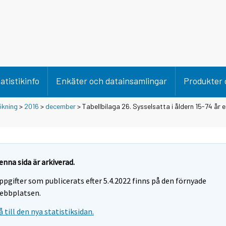
atistikinfo
Enkäter och datainsamlingar
Produkter 
ökning
>
2016
>
december
> Tabellbilaga 26. Sysselsatta i åldern 15-74 år e
enna sida är arkiverad.
ppgifter som publicerats efter 5.4.2022 finns på den förnyade
ebbplatsen.
å till den nya statistiksidan.