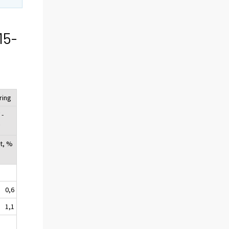
15-
ring
 -
V
t, %
0,6
1,1