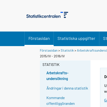
Förstasidan
Statistiska uppgifter
St
Förstasidan
>
Statistik
>
Arbetskraftsunders
2015/IV - 2016/IV
STATISTIK
Arbetskrafts-
D
undersökning
U
Ändringar i denna statistik
w
Kommande
G
offentliggöranden