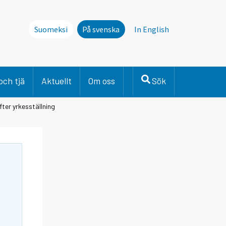
Suomeksi
På svenska
In English
och tjä
Aktuellt
Om oss
Sök
fter yrkesställning