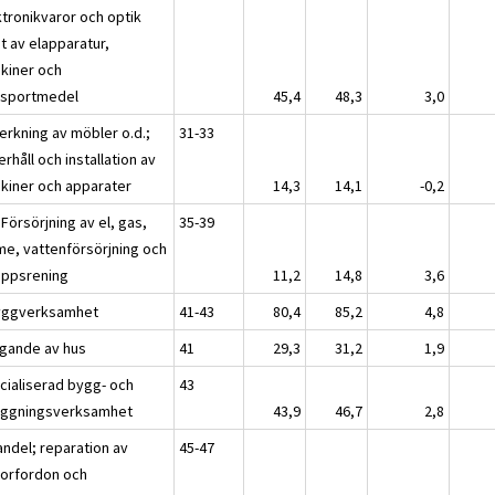
ktronikvaror och optik
t av elapparatur,
kiner och
nsportmedel
45,4
48,3
3,0
verkning av möbler o.d.;
31-33
rhåll och installation av
kiner och apparater
14,3
14,1
-0,2
 Försörjning av el, gas,
35-39
me, vattenförsörjning och
oppsrening
11,2
14,8
3,6
yggverksamhet
41-43
80,4
85,2
4,8
gande av hus
41
29,3
31,2
1,9
cialiserad bygg- och
43
äggningsverksamhet
43,9
46,7
2,8
andel; reparation av
45-47
orfordon och