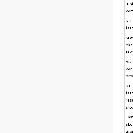
J I
kom
K, L
fas
M V
eko
tek
Arki
kon
pro
N U
fas
res
stö
Fas
skö
grö