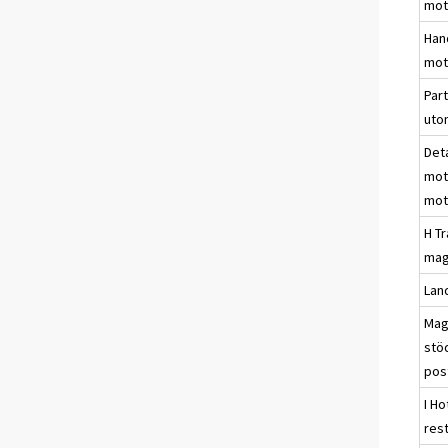
mot
Han
mot
Par
uto
Det
mot
mot
H T
mag
Land
Mag
stöd
pos
I Ho
res