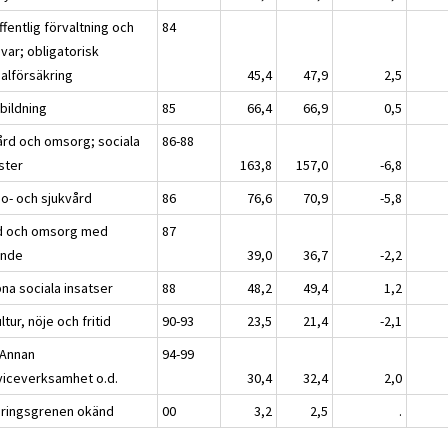
fentlig förvaltning och
84
var; obligatorisk
ialförsäkring
45,4
47,9
2,5
bildning
85
66,4
66,9
0,5
ård och omsorg; sociala
86-88
ster
163,8
157,0
-6,8
so- och sjukvård
86
76,6
70,9
-5,8
d och omsorg med
87
nde
39,0
36,7
-2,2
na sociala insatser
88
48,2
49,4
1,2
ltur, nöje och fritid
90-93
23,5
21,4
-2,1
 Annan
94-99
viceverksamhet o.d.
30,4
32,4
2,0
äringsgrenen okänd
00
3,2
2,5
.