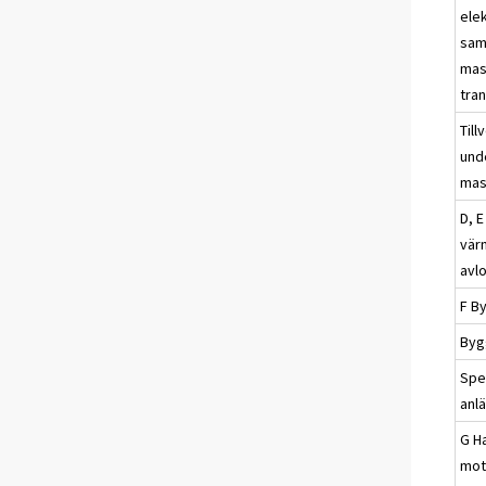
ele
sam
mas
tra
Till
unde
mas
D, E
vär
avl
F B
Byg
Spe
anl
G H
mot