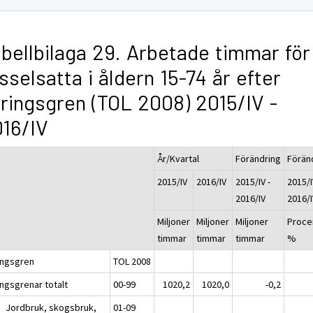
bellbilaga 29. Arbetade timmar för
sselsatta i åldern 15-74 år efter
ringsgren (TOL 2008) 2015/IV -
16/IV
År/Kvartal
Förändring
Förän
2015/IV
2016/IV
2015/IV -
2015/I
2016/IV
2016/I
Miljoner
Miljoner
Miljoner
Proce
timmar
timmar
timmar
%
ingsgren
TOL 2008
ingsgrenar totalt
00-99
1020,2
1020,0
-0,2
B Jordbruk, skogsbruk,
01-09