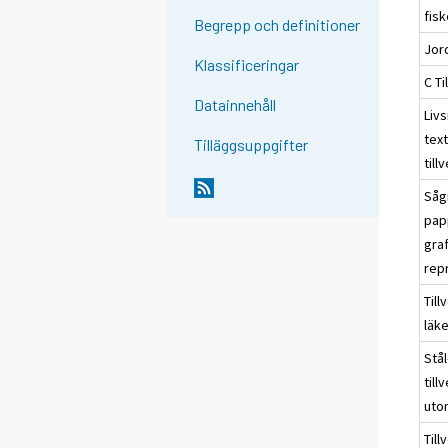
fisk
Begrepp och definitioner
Jor
Klassificeringar
C Ti
Datainnehåll
Liv
text
Tilläggsuppgifter
till
Såg
pap
gra
rep
Till
läk
Stål
till
uto
Till