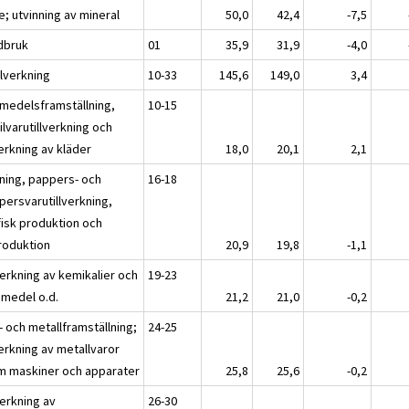
e; utvinning av mineral
50,0
42,4
-7,5
dbruk
01
35,9
31,9
-4,0
llverkning
10-33
145,6
149,0
3,4
smedelsframställning,
10-15
ilvarutillverkning och
verkning av kläder
18,0
20,1
2,1
ning, pappers- och
16-18
persvarutillverkning,
fisk produktion och
roduktion
20,9
19,8
-1,1
verkning av kemikalier och
19-23
emedel o.d.
21,2
21,0
-0,2
- och metallframställning;
24-25
verkning av metallvaror
m maskiner och apparater
25,8
25,6
-0,2
verkning av
26-30