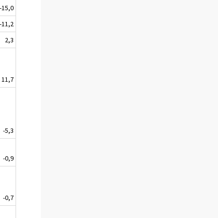
-15,0
-11,2
2,3
11,7
-5,3
-0,9
-0,7