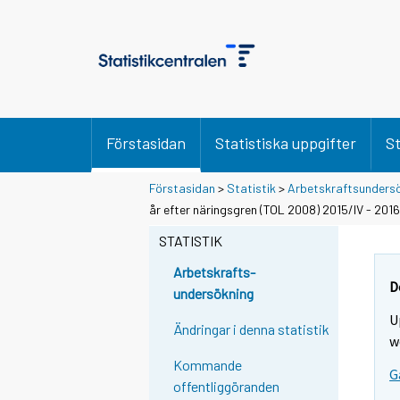
Förstasidan
Statistiska uppgifter
St
Förstasidan
>
Statistik
>
Arbetskraftsunders
år efter näringsgren (TOL 2008) 2015/IV - 2016
STATISTIK
Arbetskrafts-
D
undersökning
U
Ändringar i denna statistik
w
Kommande
G
offentliggöranden