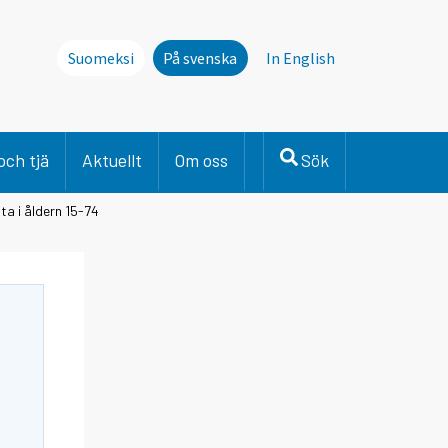
Suomeksi
På svenska
In English
och tjä
Aktuellt
Om oss
Sök
ta i åldern 15-74