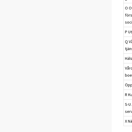
O Of
förs
soc
P Ut
Q V
tjän
Häl
Vår
boe
Öpp
R Ku
S-U
ser
X N