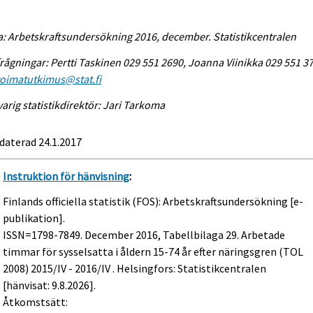
a: Arbetskraftsundersökning 2016, december. Statistikcentralen
rågningar: Pertti Taskinen 029 551 2690, Joanna Viinikka 029 551 3
voimatutkimus@stat.fi
arig statistikdirektör: Jari Tarkoma
daterad 24.1.2017
Instruktion för hänvisning
:
Finlands officiella statistik (FOS): Arbetskraftsundersökning [e-
publikation].
ISSN=1798-7849.
December
2016, Tabellbilaga 29. Arbetade
timmar för sysselsatta i åldern 15-74 år efter näringsgren (TOL
2008) 2015/IV - 2016/IV . Helsingfors: Statistikcentralen
[hänvisat: 9.8.2026].
Åtkomstsätt: