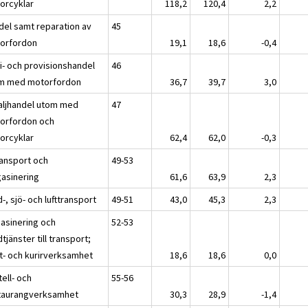
orcyklar
118,2
120,4
2,2
del samt reparation av
45
orfordon
19,1
18,6
-0,4
ti- och provisionshandel
46
m med motorfordon
36,7
39,7
3,0
aljhandel utom med
47
orfordon och
orcyklar
62,4
62,0
-0,3
ransport och
49-53
asinering
61,6
63,9
2,3
-, sjö- och lufttransport
49-51
43,0
45,3
2,3
asinering och
52-53
tjänster till transport;
t- och kurirverksamhet
18,6
18,6
0,0
tell- och
55-56
taurangverksamhet
30,3
28,9
-1,4