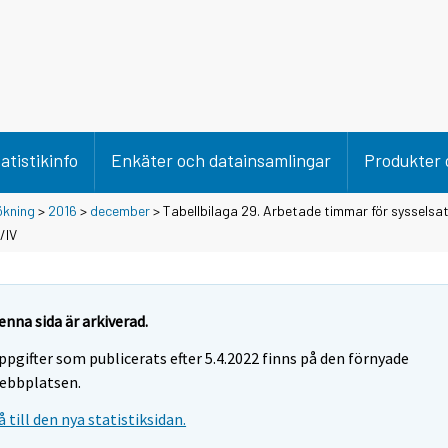
atistikinfo
Enkäter och datainsamlingar
Produkter 
ökning
>
2016
>
december
> Tabellbilaga 29. Arbetade timmar för sysselsat
/IV
enna sida är arkiverad.
ppgifter som publicerats efter 5.4.2022 finns på den förnyade
ebbplatsen.
å till den nya statistiksidan.