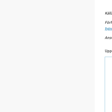
Käll
Förf
tyo
Ansv
Upp