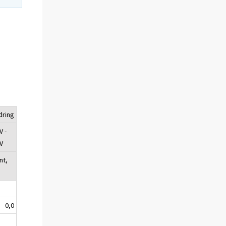
dring
V -
V
nt,
0,0