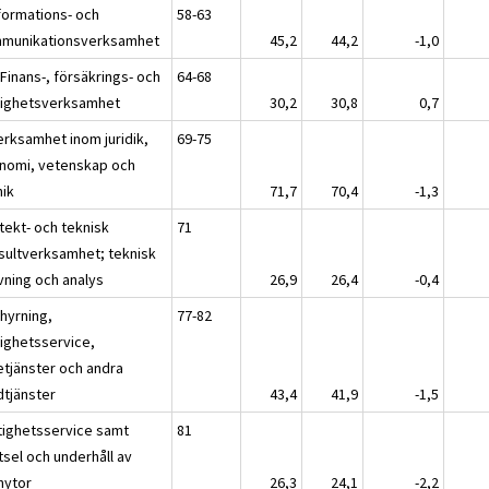
nformations- och
58-63
munikationsverksamhet
45,2
44,2
-1,0
 Finans-, försäkrings- och
64-68
tighetsverksamhet
30,2
30,8
0,7
erksamhet inom juridik,
69-75
nomi, vetenskap och
nik
71,7
70,4
-1,3
tekt- och teknisk
71
sultverksamhet; teknisk
vning och analys
26,9
26,4
-0,4
thyrning,
77-82
tighetsservice,
etjänster och andra
dtjänster
43,4
41,9
-1,5
tighetsservice samt
81
tsel och underhåll av
nytor
26,3
24,1
-2,2