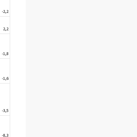
-2,2
2,2
-1,8
-1,6
-3,5
-8,3