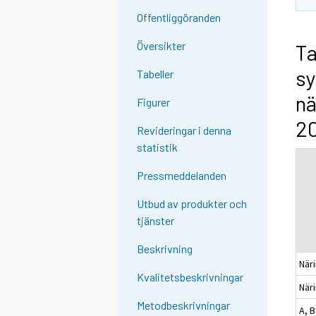
Offentliggöranden
Översikter
Ta
sy
Tabeller
nä
Figurer
20
Revideringar i denna
statistik
Pressmeddelanden
Utbud av produkter och
tjänster
Beskrivning
När
Kvalitetsbeskrivningar
När
Metodbeskrivningar
A, 