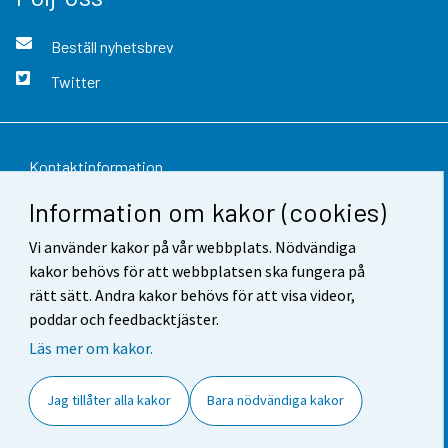
Beställ nyhetsbrev
Twitter
Kontaktinformation
Information om kakor (cookies)
Respons
Vi använder kakor på vår webbplats. Nödvändiga
Användarvillkor
kakor behövs för att webbplatsen ska fungera på
Dataskydd
rätt sätt. Andra kakor behövs för att visa videor,
poddar och feedbacktjäster.
Tillgänglighet
Läs mer om kakor.
Information om webbplatsen
Jag tillåter alla kakor
Bara nödvändiga kakor
Cookie-inställningar