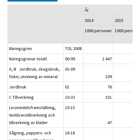
År
2014
2015
1000 personer
1000 persone
Näringsgren
TOL 2008
Näringsgrenar totalt
00-99
2 447
2 43
A, B Jordbruk, skogsbruk,
01-09
fiske; utvinning av mineral
109
10
Jordbruk
01
76
7
C Tillverkning
10-33
331
32
Livsmedelsframställning,
10-15
textilvarutillverkning och
tillverkning av kläder
47
4
Sågning, pappers- och
16-18