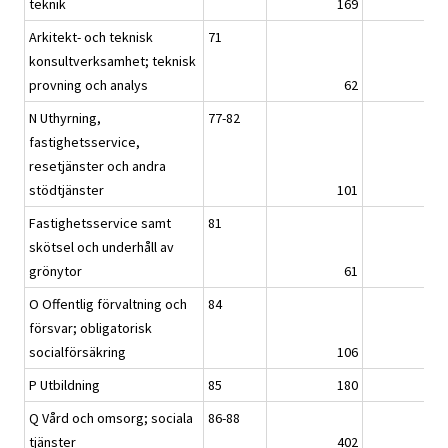
teknik
169
17
Arkitekt- och teknisk
71
konsultverksamhet; teknisk
provning och analys
62
6
N Uthyrning,
77-82
fastighetsservice,
resetjänster och andra
stödtjänster
101
10
Fastighetsservice samt
81
skötsel och underhåll av
grönytor
61
6
O Offentlig förvaltning och
84
försvar; obligatorisk
socialförsäkring
106
10
P Utbildning
85
180
17
Q Vård och omsorg; sociala
86-88
tjänster
402
40