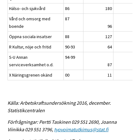
Hälso- och sjukvård
86
180
19
Vård och omsorg med
87
boende
96
8
Öppna sociala insatser
88
127
12
R Kultur, nöje och fritid
90-93
64
6
S-U Annan
94-99
serviceverksamhet o.d.
87
8
X Näringsgrenen okänd
00
11
Källa: Arbetskraftsundersökning 2016, december.
Statistikcentralen
Förfrågningar: Pertti Taskinen 029 551 2690, Joanna
Viinikka 029 551 3796,
tyovoimatutkimus@stat.fi