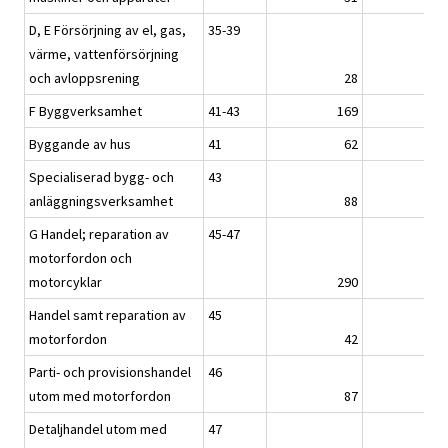
D, E Försörjning av el, gas,
35-39
värme, vattenförsörjning
och avloppsrening
28
2
F Byggverksamhet
41-43
169
16
Byggande av hus
41
62
6
Specialiserad bygg- och
43
anläggningsverksamhet
88
8
G Handel; reparation av
45-47
motorfordon och
motorcyklar
290
28
Handel samt reparation av
45
motorfordon
42
4
Parti- och provisionshandel
46
utom med motorfordon
87
8
Detaljhandel utom med
47