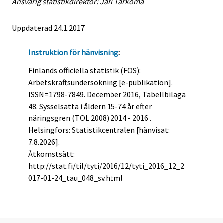
Ansvarig statistikdirektör: Jari Tarkoma
Uppdaterad 24.1.2017
Instruktion för hänvisning
:
Finlands officiella statistik (FOS):
Arbetskraftsundersökning [e-publikation].
ISSN=1798-7849.
December
2016, Tabellbilaga
48. Sysselsatta i åldern 15-74 år efter
näringsgren (TOL 2008) 2014 - 2016 .
Helsingfors: Statistikcentralen [hänvisat:
7.8.2026].
Åtkomstsätt:
http://stat.fi/til/tyti/2016/12/tyti_2016_12_2
017-01-24_tau_048_sv.html