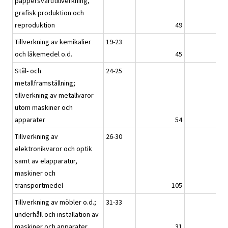
pappersvarutillverkning,
grafisk produktion och
reproduktion
49
5
Tillverkning av kemikalier
19-23
och läkemedel o.d.
45
4
Stål- och
24-25
metallframställning;
tillverkning av metallvaror
utom maskiner och
apparater
54
5
Tillverkning av
26-30
elektronikvaror och optik
samt av elapparatur,
maskiner och
transportmedel
105
10
Tillverkning av möbler o.d.;
31-33
underhåll och installation av
maskiner och apparater
31
3