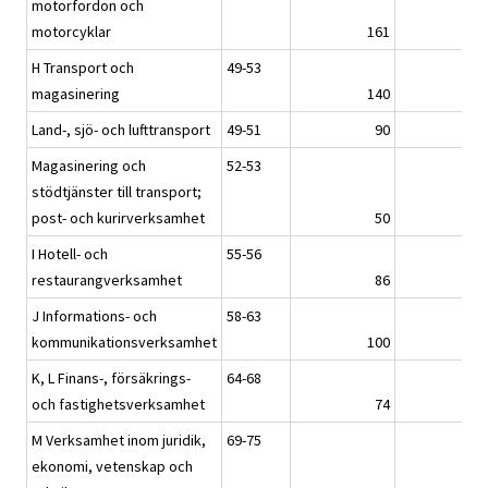
motorfordon och
motorcyklar
161
16
H Transport och
49-53
magasinering
140
13
Land-, sjö- och lufttransport
49-51
90
8
Magasinering och
52-53
stödtjänster till transport;
post- och kurirverksamhet
50
5
I Hotell- och
55-56
restaurangverksamhet
86
8
J Informations- och
58-63
kommunikationsverksamhet
100
10
K, L Finans-, försäkrings-
64-68
och fastighetsverksamhet
74
7
M Verksamhet inom juridik,
69-75
ekonomi, vetenskap och