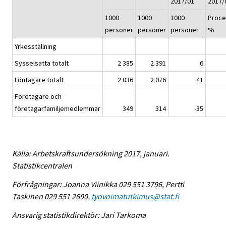
2017/01
2017/
1000
1000
1000
Proce
personer
personer
personer
%
Yrkesställning
Sysselsatta totalt
2 385
2 391
6
Löntagare totalt
2 036
2 076
41
Företagare och
företagarfamiljemedlemmar
349
314
-35
Källa: Arbetskraftsundersökning 2017, januari.
Statistikcentralen
Förfrågningar: Joanna Viinikka 029 551 3796, Pertti
Taskinen 029 551 2690,
tyovoimatutkimus@stat.fi
Ansvarig statistikdirektör: Jari Tarkoma