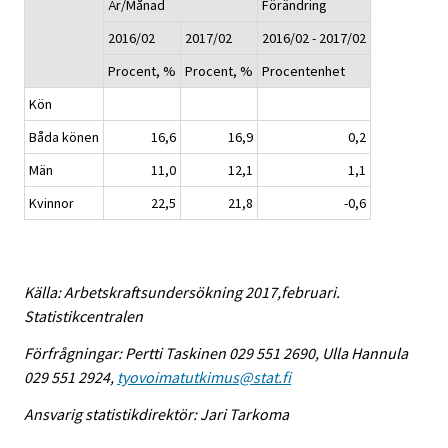
År/Månad
Förändring
2016/02
2017/02
2016/02 - 2017/02
Procent, %
Procent, %
Procentenhet
Kön
Båda könen
16,6
16,9
0,2
Män
11,0
12,1
1,1
Kvinnor
22,5
21,8
-0,6
Källa: Arbetskraftsundersökning 2017,februari.
Statistikcentralen
Förfrågningar: Pertti Taskinen 029 551 2690, Ulla Hannula
029 551 2924,
tyovoimatutkimus@stat.fi
Ansvarig statistikdirektör: Jari Tarkoma