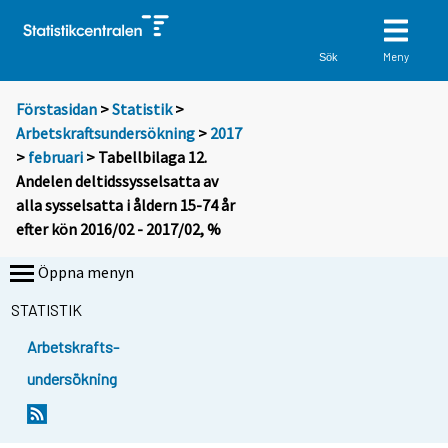
Meny
Sök
Förstasidan
>
Statistik
>
Arbetskraftsundersökning
>
2017
>
februari
> Tabellbilaga 12.
Andelen deltidssysselsatta av
alla sysselsatta i åldern 15-74 år
efter kön 2016/02 - 2017/02, %
Öppna menyn
STATISTIK
Arbetskrafts-
undersökning