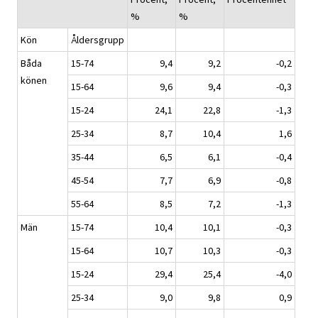
%
%
Kön
Åldersgrupp
Båda
15-74
9,4
9,2
-0,2
könen
15-64
9,6
9,4
-0,3
15-24
24,1
22,8
-1,3
25-34
8,7
10,4
1,6
35-44
6,5
6,1
-0,4
45-54
7,7
6,9
-0,8
55-64
8,5
7,2
-1,3
Män
15-74
10,4
10,1
-0,3
15-64
10,7
10,3
-0,3
15-24
29,4
25,4
-4,0
25-34
9,0
9,8
0,9