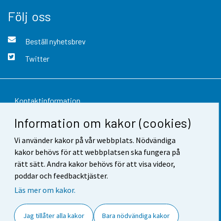
Följ oss
Beställ nyhetsbrev
Twitter
Kontaktinformation
Information om kakor (cookies)
Respons
Vi använder kakor på vår webbplats. Nödvändiga
Användarvillkor
kakor behövs för att webbplatsen ska fungera på
Dataskydd
rätt sätt. Andra kakor behövs för att visa videor,
poddar och feedbacktjäster.
Tillgänglighet
Läs mer om kakor.
Information om webbplatsen
Jag tillåter alla kakor
Bara nödvändiga kakor
Cookie-inställningar