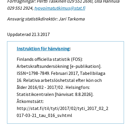
Förfrågningar: Pertti Taskinen 029 551 2690, Ulla Hannula
029 551 2924,
tyovoimatutkimus@stat.fi
Ansvarig statistikdirektör: Jari Tarkoma
Uppdaterad 21.3.2017
Instruktion för hänvisning
:
Finlands officiella statistik (FOS):
Arbetskraftsundersökning [e-publikation].
ISSN=1798-7849.
Februari
2017, Tabellbilaga
16. Relativa arbetslöshetstal efter kön och
ålder 2016/02 - 2017/02 . Helsingfors:
Statistikcentralen [hänvisat: 8.8.2026].
Åtkomstsätt:
http://stat.fi/til/tyti/2017/02/tyti_2017_02_2
017-03-21_tau_016_sv.html