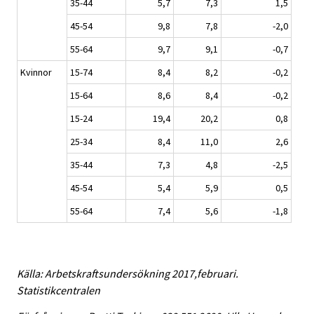
35-44
5,7
7,3
1,5
45-54
9,8
7,8
-2,0
55-64
9,7
9,1
-0,7
Kvinnor
15-74
8,4
8,2
-0,2
15-64
8,6
8,4
-0,2
15-24
19,4
20,2
0,8
25-34
8,4
11,0
2,6
35-44
7,3
4,8
-2,5
45-54
5,4
5,9
0,5
55-64
7,4
5,6
-1,8
Källa: Arbetskraftsundersökning 2017,februari.
Statistikcentralen