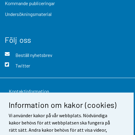
Kommande publiceringar
Undersökningsmaterial
Följ oss
Beställ nyhetsbrev
Twitter
Kontaktinformation
Information om kakor (cookies)
Respons
Vi använder kakor på vår webbplats. Nödvändiga
Användarvillkor
kakor behövs för att webbplatsen ska fungera på
Dataskydd
rätt sätt. Andra kakor behövs för att visa videor,