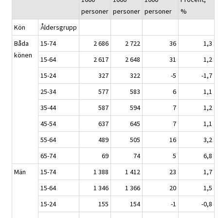
personer
personer
personer
%
Kön
Åldersgrupp
Båda
15-74
2 686
2 722
36
1,3
könen
15-64
2 617
2 648
31
1,2
15-24
327
322
-5
-1,7
25-34
577
583
6
1,1
35-44
587
594
7
1,2
45-54
637
645
7
1,1
55-64
489
505
16
3,2
65-74
69
74
5
6,8
Män
15-74
1 388
1 412
23
1,7
15-64
1 346
1 366
20
1,5
15-24
155
154
-1
-0,8