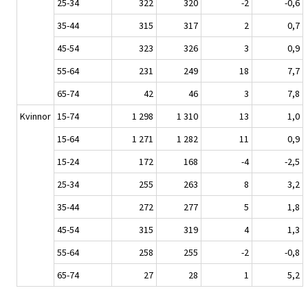
25-34
322
320
-2
-0,6
35-44
315
317
2
0,7
45-54
323
326
3
0,9
55-64
231
249
18
7,7
65-74
42
46
3
7,8
Kvinnor
15-74
1 298
1 310
13
1,0
15-64
1 271
1 282
11
0,9
15-24
172
168
-4
-2,5
25-34
255
263
8
3,2
35-44
272
277
5
1,8
45-54
315
319
4
1,3
55-64
258
255
-2
-0,8
65-74
27
28
1
5,2