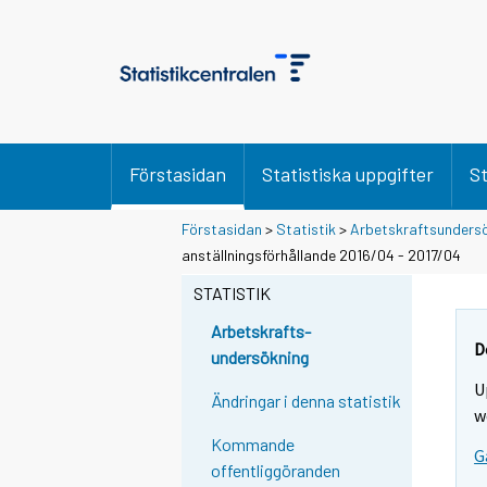
Förstasidan
Statistiska uppgifter
St
Förstasidan
>
Statistik
>
Arbetskraftsunders
anställningsförhållande 2016/04 - 2017/04
STATISTIK
Arbetskrafts-
D
undersökning
U
Ändringar i denna statistik
w
Kommande
G
offentliggöranden