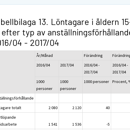
bellbilaga 13. Löntagare i åldern 15
 efter typ av anställningsförhålland
16/04 - 2017/04
År/Månad
Förändring
Förändrin
2016/04
2017/04
2016/04 -
2016/04 -
2017/04
2017/04
1000
1000
1000 personer
Procent,
personer
personer
tällningsförhållande
tagare totalt
2 080
2 120
40
ortlöpande
tidsarbete
1 541
1 536
-5