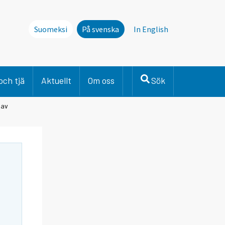
Suomeksi
På svenska
In English
och tjä
Aktuellt
Om oss
Sök
 av