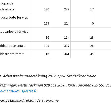
ortlöpande
tidsarbete
230
247
17
ltidsarbete för viss
223
224
0
ltidsarbete för viss
86
114
28
tidsarbete totalt
309
337
28
idsarbete totalt
316
361
45
a: Arbetskraftsundersökning 2017, april. Statistikcentralen
rågningar: Pertti Taskinen 029 551 2690 , Kirsi Toivonen 029 551 353
voimatutkimus@stat.fi
arig statistikdirektör: Jari Tarkoma