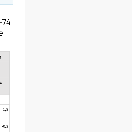
-74
e
g
 %
1,9
-0,3