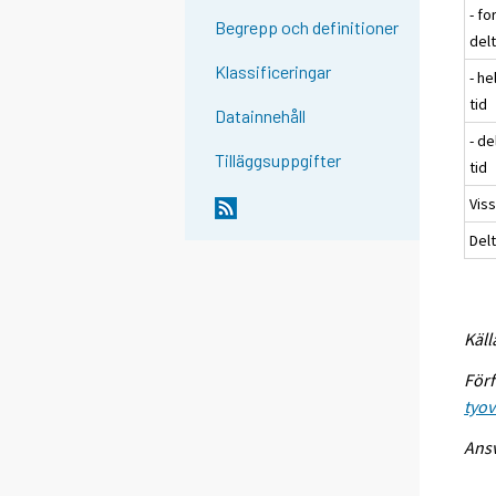
- f
Begrepp och definitioner
del
Klassificeringar
- he
tid
Datainnehåll
- de
Tilläggsuppgifter
tid
Viss
Delt
Käll
Förf
tyo
Ansv