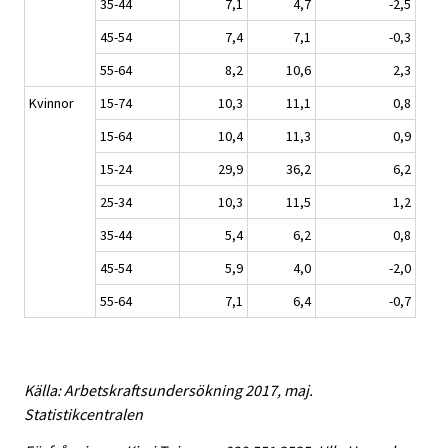
35-44
7,1
4,7
-2,5
45-54
7,4
7,1
-0,3
55-64
8,2
10,6
2,3
Kvinnor
15-74
10,3
11,1
0,8
15-64
10,4
11,3
0,9
15-24
29,9
36,2
6,2
25-34
10,3
11,5
1,2
35-44
5,4
6,2
0,8
45-54
5,9
4,0
-2,0
55-64
7,1
6,4
-0,7
Källa: Arbetskraftsundersökning 2017, maj.
Statistikcentralen