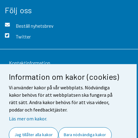
Följ oss
Beställ nyhetsbrev
Twitter
Kontaktinformation
Information om kakor (cookies)
Respons
Vi använder kakor på vår webbplats. Nödvändiga
Användarvillkor
kakor behövs för att webbplatsen ska fungera på
Dataskydd
rätt sätt. Andra kakor behövs för att visa videor,
poddar och feedbacktjäster.
Tillgänglighet
Läs mer om kakor.
Information om webbplatsen
Jag tillåter alla kakor
Bara nödvändiga kakor
Cookie-inställningar