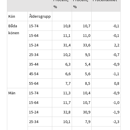
%
%
Kön
Åldersgrupp
Båda
15-74
10,8
10,7
-0,1
könen
15-64
11,1
11,0
-0,1
15-24
31,4
33,6
2,2
25-34
10,2
9,5
-0,7
35-44
6,3
5,4
-0,9
45-54
6,6
5,6
-1,1
55-64
7,7
8,5
0,8
Män
15-74
11,3
10,4
-0,9
15-64
11,7
10,7
-1,0
15-24
32,8
30,9
-1,9
25-34
10,1
7,9
-2,3