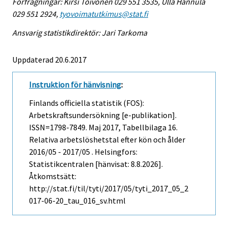
Förfrågningar: Kirsi Toivonen 029 551 3535, Ulla Hannula
029 551 2924,
tyovoimatutkimus@stat.fi
Ansvarig statistikdirektör: Jari Tarkoma
Uppdaterad 20.6.2017
Instruktion för hänvisning
:
Finlands officiella statistik (FOS):
Arbetskraftsundersökning [e-publikation].
ISSN=1798-7849.
Maj
2017, Tabellbilaga 16.
Relativa arbetslöshetstal efter kön och ålder
2016/05 - 2017/05 . Helsingfors:
Statistikcentralen [hänvisat: 8.8.2026].
Åtkomstsätt:
http://stat.fi/til/tyti/2017/05/tyti_2017_05_2
017-06-20_tau_016_sv.html