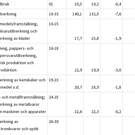
dbruk
01
10,5
10,2
-0,4
llverkning
10-33
140,1
132,5
-7,6
smedelsframställning,
10-15
ilvarutillverkning och
verkning av kläder
17,7
15,8
-1,9
ning, pappers- och
16-18
persvarutillverkning,
fisk produktion och
roduktion
22,9
19,9
-3,0
verkning av kemikalier och
19-23
emedel o.d.
20,7
18,9
-1,8
- och metallframställning;
24-25
verkning av metallvaror
m maskiner och apparater
22,6
22,3
-0,2
verkning av
26-30
ktronikvaror och optik