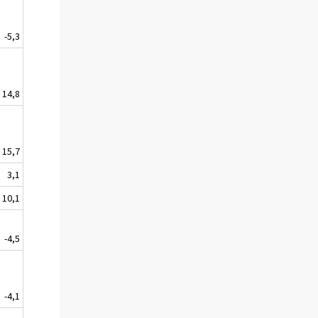
-5,3
14,8
15,7
3,1
10,1
-4,5
-4,1