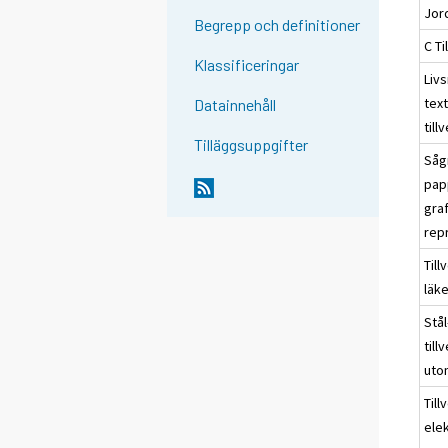
Jor
Begrepp och definitioner
C Ti
Klassificeringar
Liv
text
Datainnehåll
till
Tilläggsuppgifter
Såg
pap
gra
rep
Till
läk
Stål
till
uto
Till
ele