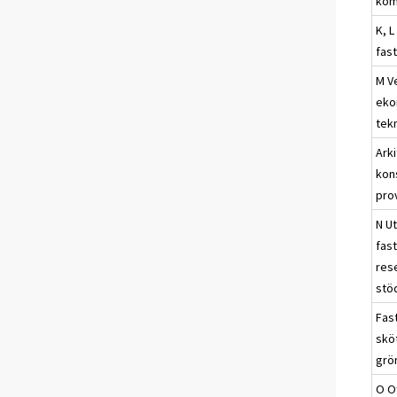
kom
K, L
fas
M V
eko
tek
Arki
kon
pro
N U
fas
res
stö
Fas
skö
grö
O Of