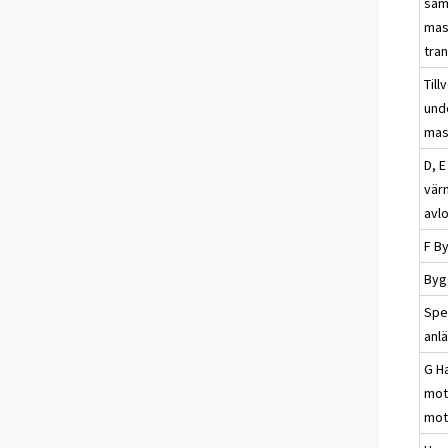
sam
mas
tra
Till
unde
mas
D, E
vär
avl
F B
Byg
Spe
anl
G H
mot
mot