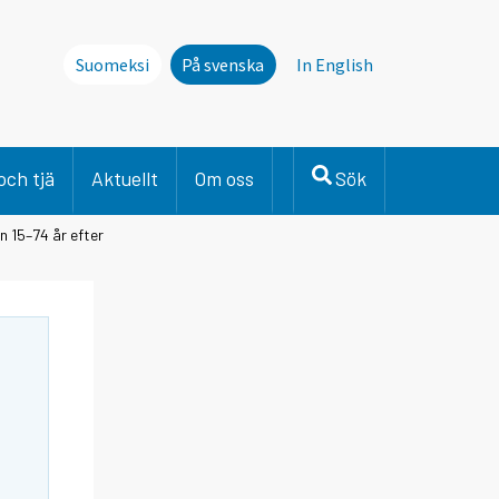
Suomeksi
På svenska
In English
och tjä
Aktuellt
Om oss
Sök
n 15–74 år efter