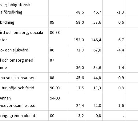
var; obligatorisk
ialförsäkring
48,6
46,7
-1,9
bildning
85
58,0
58,6
0,6
ård och omsorg; sociala
86-88
ster
153,0
146,4
-6,7
so- och sjukvård
86
71,3
67,0
-4,4
d och omsorg med
87
nde
36,0
34,6
-1,4
na sociala insatser
88
45,6
44,8
-0,9
ltur, nöje och fritid
90-93
17,5
18,3
0,8
 Annan
94-99
viceverksamhet o.d.
24,4
22,8
-1,6
äringsgrenen okänd
00
3,2
0,8
.