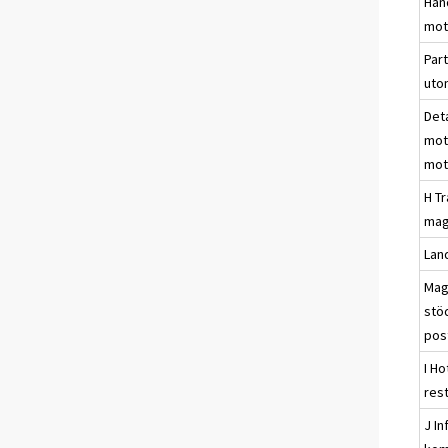
Han
mot
Par
uto
Det
mot
mot
H T
mag
Land
Mag
stöd
pos
I Ho
res
J I