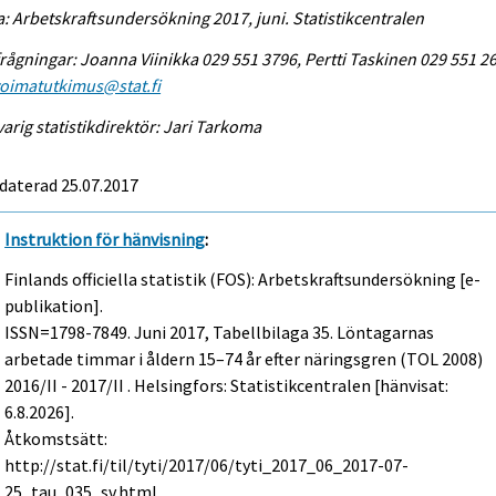
a: Arbetskraftsundersökning 2017, juni. Statistikcentralen
rågningar: Joanna Viinikka 029 551 3796, Pertti Taskinen 029 551 2
voimatutkimus@stat.fi
arig statistikdirektör: Jari Tarkoma
daterad 25.07.2017
Instruktion för hänvisning
:
Finlands officiella statistik (FOS): Arbetskraftsundersökning [e-
publikation].
ISSN=1798-7849.
Juni
2017, Tabellbilaga 35. Löntagarnas
arbetade timmar i åldern 15–74 år efter näringsgren (TOL 2008)
2016/II - 2017/II . Helsingfors: Statistikcentralen [hänvisat:
6.8.2026].
Åtkomstsätt:
http://stat.fi/til/tyti/2017/06/tyti_2017_06_2017-07-
25_tau_035_sv.html