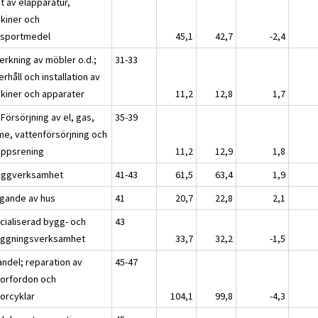
t av elapparatur,
kiner och
nsportmedel
45,1
42,7
-2,4
verkning av möbler o.d.;
31-33
rhåll och installation av
kiner och apparater
11,2
12,8
1,7
 Försörjning av el, gas,
35-39
me, vattenförsörjning och
oppsrening
11,2
12,9
1,8
yggverksamhet
41-43
61,5
63,4
1,9
gande av hus
41
20,7
22,8
2,1
cialiserad bygg- och
43
äggningsverksamhet
33,7
32,2
-1,5
andel; reparation av
45-47
orfordon och
orcyklar
104,1
99,8
-4,3