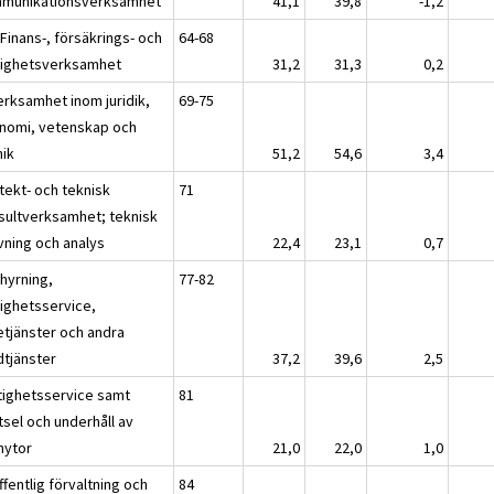
munikationsverksamhet
41,1
39,8
-1,2
 Finans-, försäkrings- och
64-68
tighetsverksamhet
31,2
31,3
0,2
erksamhet inom juridik,
69-75
nomi, vetenskap och
nik
51,2
54,6
3,4
tekt- och teknisk
71
sultverksamhet; teknisk
vning och analys
22,4
23,1
0,7
thyrning,
77-82
tighetsservice,
etjänster och andra
dtjänster
37,2
39,6
2,5
tighetsservice samt
81
tsel och underhåll av
nytor
21,0
22,0
1,0
fentlig förvaltning och
84