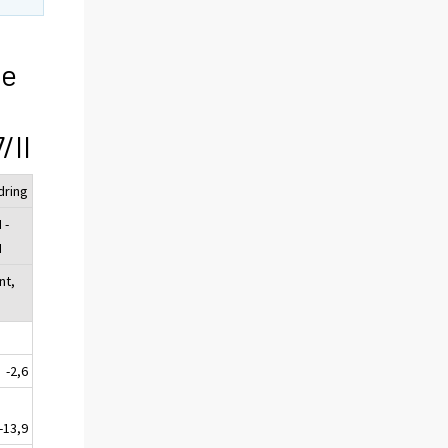
de
/II
dring
 -
I
nt,
-2,6
-13,9