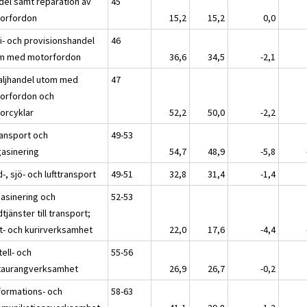
del samt reparation av
45
orfordon
15,2
15,2
0,0
ti- och provisionshandel
46
m med motorfordon
36,6
34,5
-2,1
aljhandel utom med
47
orfordon och
orcyklar
52,2
50,0
-2,2
ransport och
49-53
asinering
54,7
48,9
-5,8
-, sjö- och lufttransport
49-51
32,8
31,4
-1,4
asinering och
52-53
tjänster till transport;
t- och kurirverksamhet
22,0
17,6
-4,4
tell- och
55-56
taurangverksamhet
26,9
26,7
-0,2
nformations- och
58-63