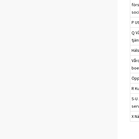
förs
soc
P Ut
Q V
tjän
Häl
Vår
boe
Öpp
R Ku
S-U
ser
X N