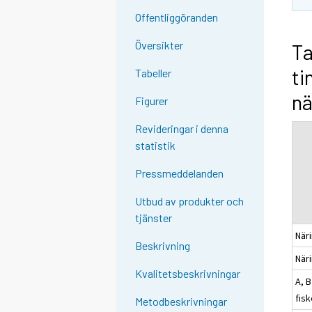
Offentliggöranden
Översikter
Ta
ti
Tabeller
nä
Figurer
Revideringar i denna
statistik
Pressmeddelanden
Utbud av produkter och
tjänster
När
Beskrivning
När
Kvalitetsbeskrivningar
A, 
fisk
Metodbeskrivningar