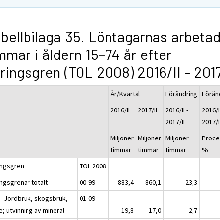
bellbilaga 35. Löntagarnas arbeta
mmar i åldern 15–74 år efter
ringsgren (TOL 2008) 2016/II - 2017
År/Kvartal
Förändring
Förän
2016/II
2017/II
2016/II -
2016/II
2017/II
2017/I
Miljoner
Miljoner
Miljoner
Proce
timmar
timmar
timmar
%
ingsgren
TOL 2008
ingsgrenar totalt
00-99
883,4
860,1
-23,3
B Jordbruk, skogsbruk,
01-09
e; utvinning av mineral
19,8
17,0
-2,7