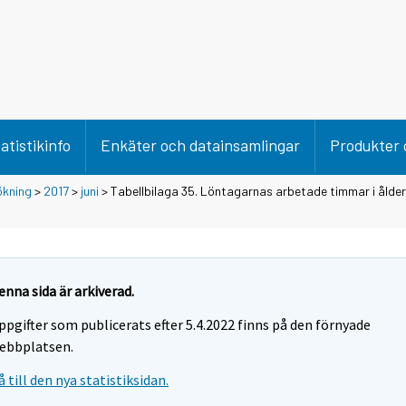
atistikinfo
Enkäter och datainsamlingar
Produkter 
ökning
>
2017
>
juni
> Tabellbilaga 35. Löntagarnas arbetade timmar i ålder
enna sida är arkiverad.
ppgifter som publicerats efter 5.4.2022 finns på den förnyade
ebbplatsen.
å till den nya statistiksidan.