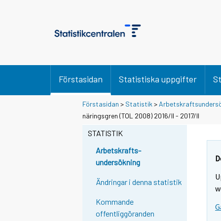
Förstasidan
Statistiska uppgifter
St
Förstasidan
>
Statistik
>
Arbetskraftsunders
näringsgren (TOL 2008) 2016/II - 2017/II
STATISTIK
Arbetskrafts-
D
undersökning
U
Ändringar i denna statistik
w
Kommande
G
offentliggöranden