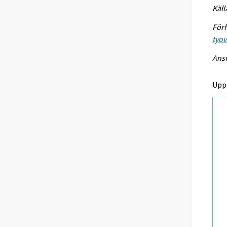
Käll
Förf
tyo
Ansv
Upp