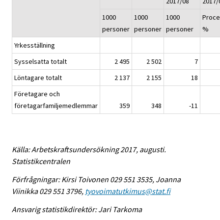
2017/08
2017/
1000
1000
1000
Proce
personer
personer
personer
%
Yrkesställning
Sysselsatta totalt
2 495
2 502
7
Löntagare totalt
2 137
2 155
18
Företagare och
företagarfamiljemedlemmar
359
348
-11
Källa: Arbetskraftsundersökning 2017, augusti.
Statistikcentralen
Förfrågningar: Kirsi Toivonen 029 551 3535, Joanna
Viinikka 029 551 3796,
tyovoimatutkimus@stat.fi
Ansvarig statistikdirektör: Jari Tarkoma