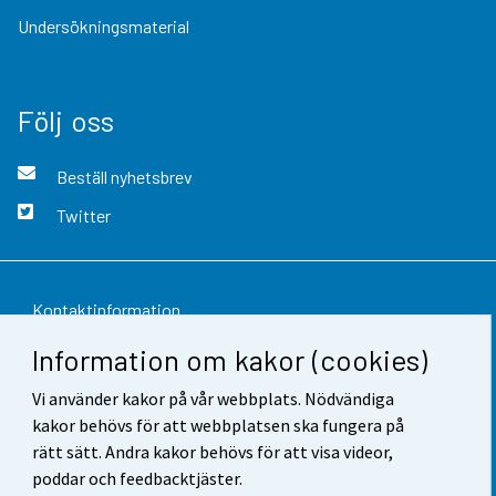
Undersökningsmaterial
Följ oss
Beställ nyhetsbrev
Twitter
Kontaktinformation
Information om kakor (cookies)
Respons
Vi använder kakor på vår webbplats. Nödvändiga
Användarvillkor
kakor behövs för att webbplatsen ska fungera på
Dataskydd
rätt sätt. Andra kakor behövs för att visa videor,
poddar och feedbacktjäster.
Tillgänglighet