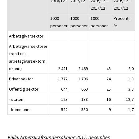
2016/12
2017/12
2016/12 -
2016/12 -
2017/12
2017/12
1000
1000
1000
Procent,
personer
personer
personer
%
Arbetsgivarsektor
Arbetsgivarsektorer
totalt (inkl.
arbetsgivarsektorn
okänd)
2 421
2 469
48
2,0
Privat sektor
1 772
1 796
24
1,3
Offentlig sektor
644
669
25
3,8
- staten
123
138
16
12,7
- kommuner
522
530
9
1,7
Källa: Arbetskraftsundersökning 2017, december.