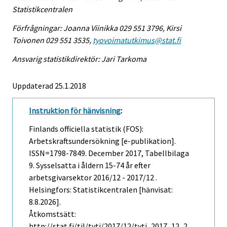
Statistikcentralen
Förfrågningar: Joanna Viinikka 029 551 3796, Kirsi
Toivonen 029 551 3535,
tyovoimatutkimus@stat.fi
Ansvarig statistikdirektör: Jari Tarkoma
Uppdaterad 25.1.2018
Instruktion för hänvisning
:
Finlands officiella statistik (FOS):
Arbetskraftsundersökning [e-publikation].
ISSN=1798-7849.
December
2017, Tabellbilaga
9. Sysselsatta i åldern 15-74 år efter
arbetsgivarsektor 2016/12 - 2017/12 .
Helsingfors: Statistikcentralen [hänvisat:
8.8.2026].
Åtkomstsätt:
http://stat.fi/til/tyti/2017/12/tyti_2017_12_2