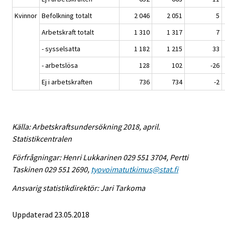
Kvinnor
Befolkning totalt
2 046
2 051
5
Arbetskraft totalt
1 310
1 317
7
- sysselsatta
1 182
1 215
33
- arbetslösa
128
102
-26
Ej i arbetskraften
736
734
-2
Källa: Arbetskraftsundersökning 2018, april.
Statistikcentralen
Förfrågningar: Henri Lukkarinen 029 551 3704, Pertti
Taskinen 029 551 2690,
tyovoimatutkimus@stat.fi
Ansvarig statistikdirektör: Jari Tarkoma
Uppdaterad 23.05.2018