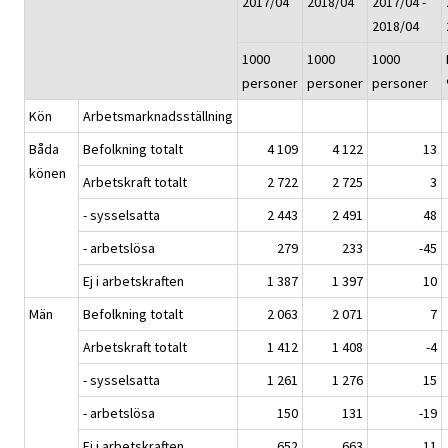
2017/04
2018/04
2017/04 -
2018/04
1000
1000
1000
personer
personer
personer
Kön
Arbetsmarknadsställning
Båda
Befolkning totalt
4 109
4 122
13
könen
Arbetskraft totalt
2 722
2 725
3
- sysselsatta
2 443
2 491
48
- arbetslösa
279
233
-45
Ej i arbetskraften
1 387
1 397
10
Män
Befolkning totalt
2 063
2 071
7
Arbetskraft totalt
1 412
1 408
-4
- sysselsatta
1 261
1 276
15
- arbetslösa
150
131
-19
Ej i arbetskraften
652
663
11