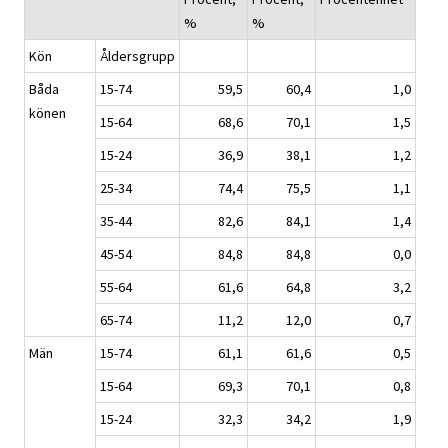
%
%
Kön
Åldersgrupp
Båda
15-74
59,5
60,4
1,0
könen
15-64
68,6
70,1
1,5
15-24
36,9
38,1
1,2
25-34
74,4
75,5
1,1
35-44
82,6
84,1
1,4
45-54
84,8
84,8
0,0
55-64
61,6
64,8
3,2
65-74
11,2
12,0
0,7
Män
15-74
61,1
61,6
0,5
15-64
69,3
70,1
0,8
15-24
32,3
34,2
1,9