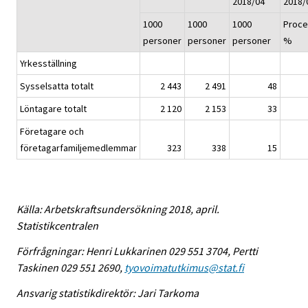
2018/04
2018/
1000
1000
1000
Proce
personer
personer
personer
%
Yrkesställning
Sysselsatta totalt
2 443
2 491
48
Löntagare totalt
2 120
2 153
33
Företagare och
företagarfamiljemedlemmar
323
338
15
Källa: Arbetskraftsundersökning 2018, april.
Statistikcentralen
Förfrågningar: Henri Lukkarinen 029 551 3704, Pertti
Taskinen 029 551 2690,
tyovoimatutkimus@stat.fi
Ansvarig statistikdirektör: Jari Tarkoma