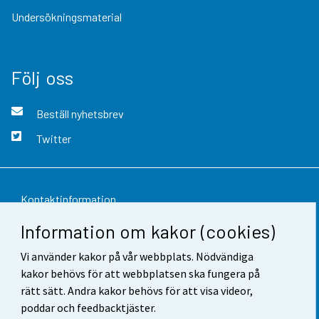
Undersökningsmaterial
Följ oss
Beställ nyhetsbrev
Twitter
Kontaktinformation
Information om kakor (cookies)
Respons
Vi använder kakor på vår webbplats. Nödvändiga
Användarvillkor
kakor behövs för att webbplatsen ska fungera på
Dataskydd
rätt sätt. Andra kakor behövs för att visa videor,
poddar och feedbacktjäster.
Tillgänglighet