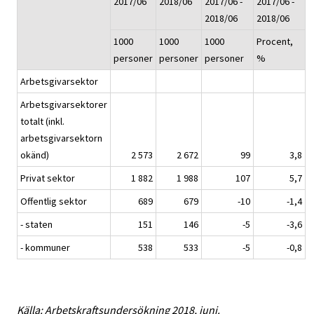
2017/06
2018/06
2017/06 -
2017/06 -
2018/06
2018/06
1000
1000
1000
Procent,
personer
personer
personer
%
Arbetsgivarsektor
Arbetsgivarsektorer
totalt (inkl.
arbetsgivarsektorn
okänd)
2 573
2 672
99
3,8
Privat sektor
1 882
1 988
107
5,7
Offentlig sektor
689
679
-10
-1,4
- staten
151
146
-5
-3,6
- kommuner
538
533
-5
-0,8
Källa: Arbetskraftsundersökning 2018, juni.