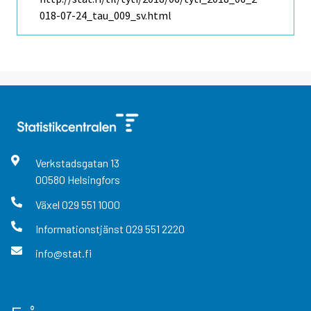
018-07-24_tau_009_sv.html
Verkstadsgatan
13
00580
Helsingfors
Växel
029 551 1000
Informationstjänst
029 551 2220
info@stat.fi