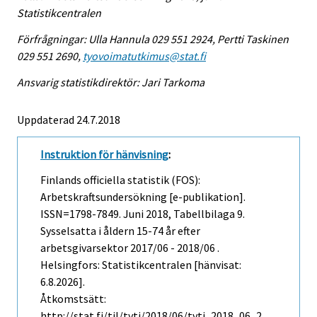
Statistikcentralen
Förfrågningar: Ulla Hannula 029 551 2924, Pertti Taskinen
029 551 2690,
tyovoimatutkimus@stat.fi
Ansvarig statistikdirektör: Jari Tarkoma
Uppdaterad 24.7.2018
Instruktion för hänvisning
:
Finlands officiella statistik (FOS):
Arbetskraftsundersökning [e-publikation].
ISSN=1798-7849.
Juni
2018, Tabellbilaga 9.
Sysselsatta i åldern 15-74 år efter
arbetsgivarsektor 2017/06 - 2018/06 .
Helsingfors: Statistikcentralen [hänvisat:
6.8.2026].
Åtkomstsätt:
http://stat.fi/til/tyti/2018/06/tyti_2018_06_2