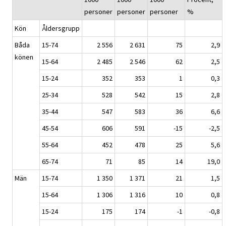
personer
personer
personer
%
Kön
Åldersgrupp
Båda
15-74
2 556
2 631
75
2,9
könen
15-64
2 485
2 546
62
2,5
15-24
352
353
1
0,3
25-34
528
542
15
2,8
35-44
547
583
36
6,6
45-54
606
591
-15
-2,5
55-64
452
478
25
5,6
65-74
71
85
14
19,0
Män
15-74
1 350
1 371
21
1,5
15-64
1 306
1 316
10
0,8
15-24
175
174
-1
-0,8