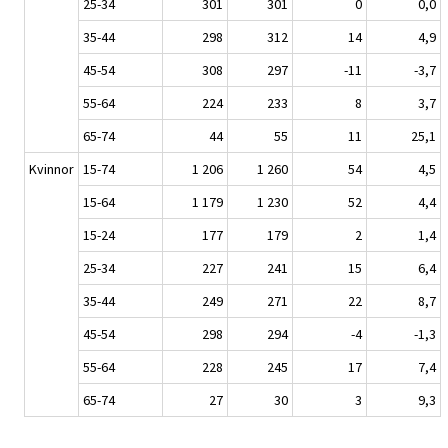
25-34
301
301
0
0,0
35-44
298
312
14
4,9
45-54
308
297
-11
-3,7
55-64
224
233
8
3,7
65-74
44
55
11
25,1
Kvinnor
15-74
1 206
1 260
54
4,5
15-64
1 179
1 230
52
4,4
15-24
177
179
2
1,4
25-34
227
241
15
6,4
35-44
249
271
22
8,7
45-54
298
294
-4
-1,3
55-64
228
245
17
7,4
65-74
27
30
3
9,3