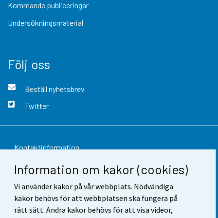
Kommande publiceringar
Undersökningsmaterial
Följ oss
Beställ nyhetsbrev
Twitter
Kontaktinformation
Information om kakor (cookies)
Respons
Vi använder kakor på vår webbplats. Nödvändiga
Användarvillkor
kakor behövs för att webbplatsen ska fungera på
Dataskydd
rätt sätt. Andra kakor behövs för att visa videor,