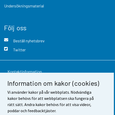
Undersökningsmaterial
Följ oss
Beställ nyhetsbrev
Twitter
Kontaktinformation
Information om kakor (cookies)
Respons
Vi använder kakor på vår webbplats. Nödvändiga
Användarvillkor
kakor behövs för att webbplatsen ska fungera på
Dataskydd
rätt sätt. Andra kakor behövs för att visa videor,
poddar och feedbacktjäster.
Tillgänglighet