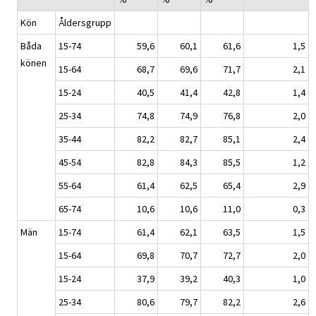
Kön
Åldersgrupp
Båda
15-74
59,6
60,1
61,6
1,5
könen
15-64
68,7
69,6
71,7
2,1
15-24
40,5
41,4
42,8
1,4
25-34
74,8
74,9
76,8
2,0
35-44
82,2
82,7
85,1
2,4
45-54
82,8
84,3
85,5
1,2
55-64
61,4
62,5
65,4
2,9
65-74
10,6
10,6
11,0
0,3
Män
15-74
61,4
62,1
63,5
1,5
15-64
69,8
70,7
72,7
2,0
15-24
37,9
39,2
40,3
1,0
25-34
80,6
79,7
82,2
2,6