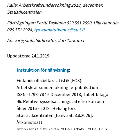
Källa: Arbetskraftsundersökning 2018, december.
Statistikcentralen
Förfrågningar: Pertti Taskinen 029 551 2690, Ulla Hannula
029 551 2924,
tyovoimatutkimus@stat.fi
Ansvarig statistikdirektör: Jari Tarkoma
Uppdaterad 24.1.2019
Instruktion för hänvisning
:
Finlands officiella statistik (FOS):
Arbetskraftsundersökning [e-publikation].
ISSN=1798-7849.
December
2018, Tabellbilaga
46. Relativt sysselsättningstal efter kön och
ålder 2016 - 2018 . Helsingfors:
Statistikcentralen [hänvisat: 8.8.2026].
Åtkomstsätt:
http://stat.fi/til/tyti/2018/12/tyti_2018_12_2