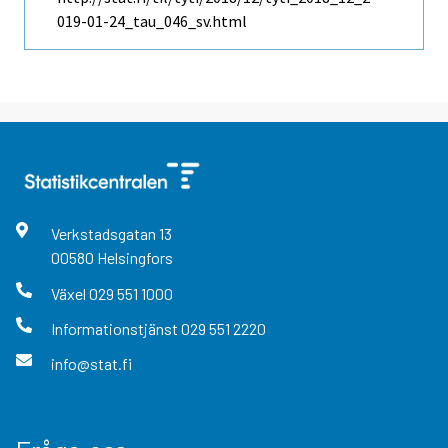
019-01-24_tau_046_sv.html
Verkstadsgatan
13
00580
Helsingfors
Växel
029 551 1000
Informationstjänst
029 551 2220
info@stat.fi