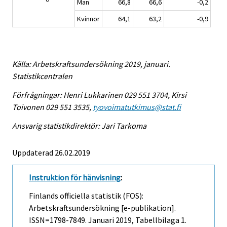
Män
66,8
66,6
-0,2
Kvinnor
64,1
63,2
-0,9
Källa: Arbetskraftsundersökning 2019, januari.
Statistikcentralen
Förfrågningar: Henri Lukkarinen 029 551 3704, Kirsi
Toivonen 029 551 3535,
tyovoimatutkimus@stat.fi
Ansvarig statistikdirektör: Jari Tarkoma
Uppdaterad 26.02.2019
Instruktion för hänvisning
:
Finlands officiella statistik (FOS):
Arbetskraftsundersökning [e-publikation].
ISSN=1798-7849.
Januari
2019, Tabellbilaga 1.