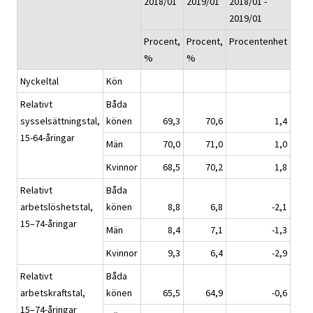
2018/01
2019/01
2018/01 -
2019/01
Procent,
Procent,
Procentenhet
%
%
Nyckeltal
Kön
Relativt
Båda
sysselsättningstal,
könen
69,3
70,6
1,4
15-64-åringar
Män
70,0
71,0
1,0
Kvinnor
68,5
70,2
1,8
Relativt
Båda
arbetslöshetstal,
könen
8,8
6,8
-2,1
15–74-åringar
Män
8,4
7,1
-1,3
Kvinnor
9,3
6,4
-2,9
Relativt
Båda
arbetskraftstal,
könen
65,5
64,9
-0,6
15–74-åringar