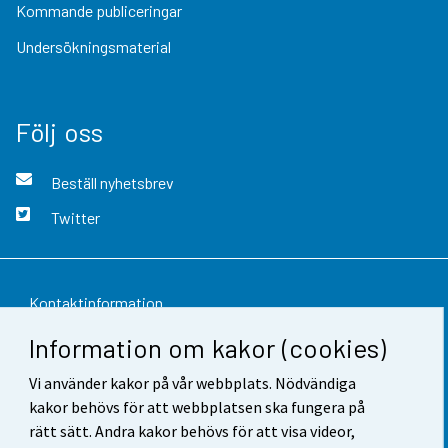
Kommande publiceringar
Undersökningsmaterial
Följ oss
Beställ nyhetsbrev
Twitter
Kontaktinformation
Information om kakor (cookies)
Respons
Vi använder kakor på vår webbplats. Nödvändiga
Användarvillkor
kakor behövs för att webbplatsen ska fungera på
Dataskydd
rätt sätt. Andra kakor behövs för att visa videor,