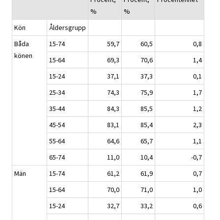
%
%
Kön
Åldersgrupp
Båda
15-74
59,7
60,5
0,8
könen
15-64
69,3
70,6
1,4
15-24
37,1
37,3
0,1
25-34
74,3
75,9
1,7
35-44
84,3
85,5
1,2
45-54
83,1
85,4
2,3
55-64
64,6
65,7
1,1
65-74
11,0
10,4
-0,7
Män
15-74
61,2
61,9
0,7
15-64
70,0
71,0
1,0
15-24
32,7
33,2
0,6