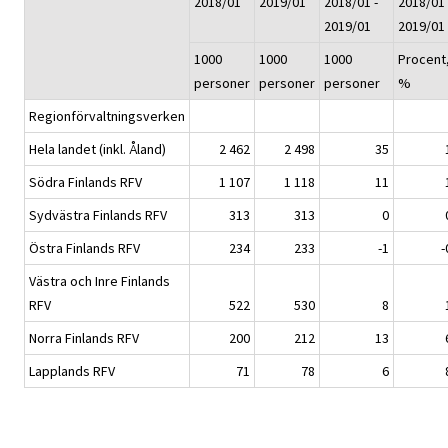
2018/01
2019/01
2018/01 -
2018/01 
2019/01
2019/01
1000
1000
1000
Procent
personer
personer
personer
%
Regionförvaltningsverken
Hela landet (inkl. Åland)
2 462
2 498
35
Södra Finlands RFV
1 107
1 118
11
Sydvästra Finlands RFV
313
313
0
Östra Finlands RFV
234
233
-1
-
Västra och Inre Finlands
RFV
522
530
8
Norra Finlands RFV
200
212
13
Lapplands RFV
71
78
6