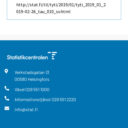
http://stat.fi/til/tyti/2019/01/tyti_2019_01_2
019-02-26_tau_010_sv.html
Verkstadsgatan
13
00580
Helsingfors
Växel
029 551 1000
Informationstjänst
029 551 2220
info@stat.fi