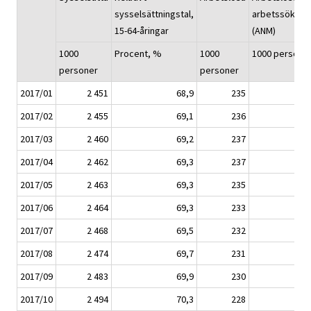
sysselsättningstal,
arbetssökand
15-64-åringar
(ANM)
1000
Procent, %
1000
1000 persone
personer
personer
2017/01
2 451
68,9
235
33
2017/02
2 455
69,1
236
32
2017/03
2 460
69,2
237
32
2017/04
2 462
69,3
237
31
2017/05
2 463
69,3
235
31
2017/06
2 464
69,3
233
30
2017/07
2 468
69,5
232
30
2017/08
2 474
69,7
231
29
2017/09
2 483
69,9
230
29
2017/10
2 494
70,3
228
28