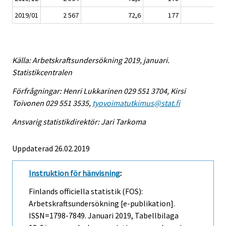
2019/01
2 567
72,6
177
23
Källa: Arbetskraftsundersökning 2019, januari.
Statistikcentralen
Förfrågningar: Henri Lukkarinen 029 551 3704, Kirsi
Toivonen 029 551 3535,
tyovoimatutkimus@stat.fi
Ansvarig statistikdirektör: Jari Tarkoma
Uppdaterad 26.02.2019
Instruktion för hänvisning
:
Finlands officiella statistik (FOS):
Arbetskraftsundersökning [e-publikation].
ISSN=1798-7849.
Januari
2019, Tabellbilaga