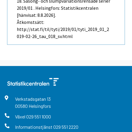
18. Säsong- och slumpvariationsrensade serier
2019/01 . Helsingfors: Statistikcentralen
[hänvisat: 8.8.2026].
Åtkomstsätt:
http://stat.fi/til/tyti/2019/01/tyti_2019_01_2
019-02-26_tau_018_sv.html
Verkstadsgatan
13
00580
Helsingfors
Växel
029 551 1000
Informationstjänst
029 551 2220