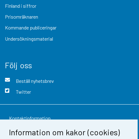
Finland i siffror
Prisomräknaren
Kommande publiceringar
Undersökningsmaterial
Följ oss
Beställ nyhetsbrev
Twitter
Kontaktinformation
Information om kakor (cookies)
Respons