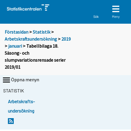
Meny
Sök
Förstasidan
>
Statistik
>
Arbetskraftsundersökning
>
2019
>
januari
> Tabellbilaga 18.
Säsong- och
slumpvariationsrensade serier
2019/01
Öppna menyn
STATISTIK
Arbetskrafts-
undersökning