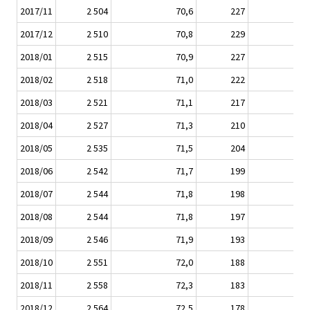
2017/11
2 504
70,6
227
28
2017/12
2 510
70,8
229
27
2018/01
2 515
70,9
227
27
2018/02
2 518
71,0
222
26
2018/03
2 521
71,1
217
26
2018/04
2 527
71,3
210
26
2018/05
2 535
71,5
204
26
2018/06
2 542
71,7
199
25
2018/07
2 544
71,8
198
25
2018/08
2 544
71,8
197
25
2018/09
2 546
71,9
193
24
2018/10
2 551
72,0
188
24
2018/11
2 558
72,3
183
24
2018/12
2 564
72,5
178
23