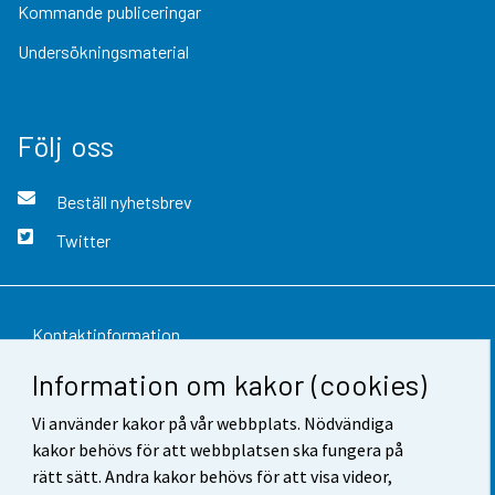
Kommande publiceringar
Undersökningsmaterial
Följ oss
Beställ nyhetsbrev
Twitter
Kontaktinformation
Information om kakor (cookies)
Respons
Vi använder kakor på vår webbplats. Nödvändiga
Användarvillkor
kakor behövs för att webbplatsen ska fungera på
Dataskydd
rätt sätt. Andra kakor behövs för att visa videor,