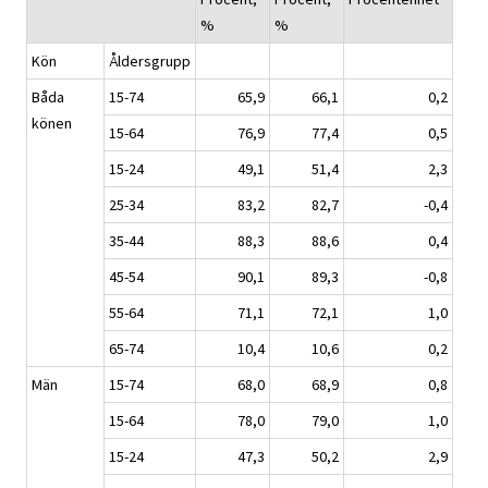
%
%
Kön
Åldersgrupp
Båda
15-74
65,9
66,1
0,2
könen
15-64
76,9
77,4
0,5
15-24
49,1
51,4
2,3
25-34
83,2
82,7
-0,4
35-44
88,3
88,6
0,4
45-54
90,1
89,3
-0,8
55-64
71,1
72,1
1,0
65-74
10,4
10,6
0,2
Män
15-74
68,0
68,9
0,8
15-64
78,0
79,0
1,0
15-24
47,3
50,2
2,9