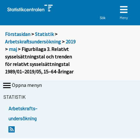
Meny
Sök
Förstasidan
>
Statistik
>
Arbetskraftsundersökning
>
2019
>
maj
> Figurbilaga 3. Relativt
sysselsättningstal och trenden
för relativt sysselsättningstal
1989/01–2019/05, 15–64-åringar
Öppna menyn
STATISTIK
Arbetskrafts-
undersökning