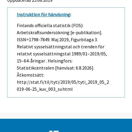
Uppdaterad 25.06.2019
Instruktion för hänvisning
:
Finlands officiella statistik (FOS):
Arbetskraftsundersökning [e-publikation].
ISSN=1798-7849.
Maj
2019, Figurbilaga 3.
Relativt sysselsättningstal och trenden för
relativt sysselsättningstal 1989/01–2019/05,
15–64-åringar . Helsingfors:
Statistikcentralen [hänvisat: 6.8.2026].
Åtkomstsätt:
http://stat.fi/til/tyti/2019/05/tyti_2019_05_2
019-06-25_kuv_003_sv.html