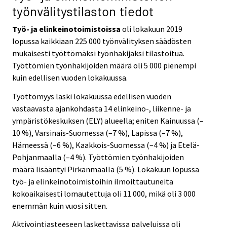
työnvälitystilaston tiedot
Työ- ja elinkeinotoimistoissa
oli lokakuun 2019
lopussa kaikkiaan 225 000 työnvälityksen säädösten
mukaisesti työttömäksi työnhakijaksi tilastoitua.
Työttömien työnhakijoiden määrä oli 5 000 pienempi
kuin edellisen vuoden lokakuussa.
Työttömyys laski lokakuussa edellisen vuoden
vastaavasta ajankohdasta 14 elinkeino-, liikenne- ja
ympäristökeskuksen (ELY) alueella; eniten Kainuussa (–
10 %), Varsinais-Suomessa (–7 %), Lapissa (–7 %),
Hämeessä (–6 %), Kaakkois-Suomessa (–4 %) ja Etelä-
Pohjanmaalla (–4 %). Työttömien työnhakijoiden
määrä lisääntyi Pirkanmaalla (5 %). Lokakuun lopussa
työ- ja elinkeinotoimistoihin ilmoittautuneita
kokoaikaisesti lomautettuja oli 11 000, mikä oli 3 000
enemmän kuin vuosi sitten.
Aktivointiasteeseen laskettavissa palveluissa oli