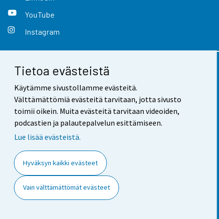
YouTube
Instagram
Tietoa evästeistä
Yhteystiedot
Käytämme sivustollamme evästeitä.
Palaute
Välttämättömiä evästeitä tarvitaan, jotta sivusto
toimii oikein. Muita evästeitä tarvitaan videoiden,
Käyttöehdot
podcastien ja palautepalvelun esittämiseen.
Tietosuoja
Lue lisää evästeistä.
Saavutettavuus
Hyväksyn kaikki evästeet
Tietoa sivustosta
Vain välttämättömät evästeet
Evästeasetukset