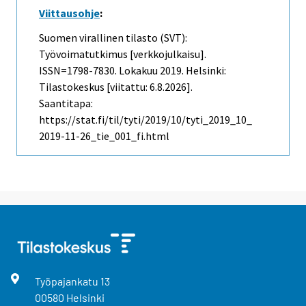
Viittausohje
:
Suomen virallinen tilasto (SVT):
Työvoimatutkimus [verkkojulkaisu].
ISSN=1798-7830.
Lokakuu
2019. Helsinki:
Tilastokeskus [viitattu: 6.8.2026].
Saantitapa:
https://stat.fi/til/tyti/2019/10/tyti_2019_10_
2019-11-26_tie_001_fi.html
Työpajankatu
13
00580
Helsinki