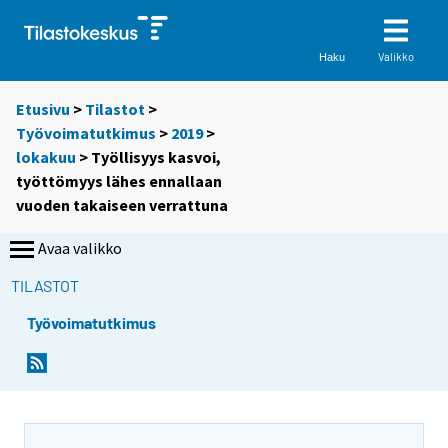
Valikko
Haku
Etusivu
>
Tilastot
>
Työvoimatutkimus
>
2019
>
lokakuu
> Työllisyys kasvoi,
työttömyys lähes ennallaan
vuoden takaiseen verrattuna
Avaa valikko
TILASTOT
Työvoimatutkimus
Y
Y
Y
Y
Y
Y
Y
o
o
o
o
o
o
o
u
u
u
u
u
u
u
a
a
a
a
a
a
a
r
r