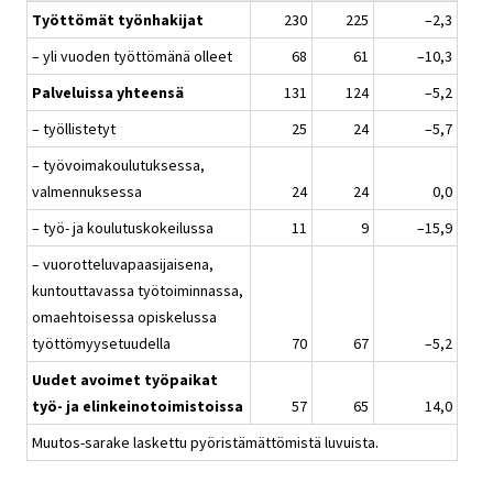
Työttömät työnhakijat
230
225
–2,3
– yli vuoden työttömänä olleet
68
61
–10,3
Palveluissa yhteensä
131
124
–5,2
– työllistetyt
25
24
–5,7
– työvoimakoulutuksessa,
valmennuksessa
24
24
0,0
– työ- ja koulutuskokeilussa
11
9
–15,9
– vuorotteluvapaasijaisena,
kuntouttavassa työtoiminnassa,
omaehtoisessa opiskelussa
työttömyysetuudella
70
67
–5,2
Uudet avoimet työpaikat
työ- ja elinkeinotoimistoissa
57
65
14,0
Muutos-sarake laskettu pyöristämättömistä luvuista.