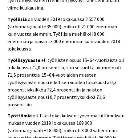
työttömyysasteen trendi on pysynyt lähes ennallaan
viime kuukausina.
Työllisiä
oli vuoden 2019 lokakuussa 2 557 000
(virhemarginaali ±35 000), mikä oli 21 000 enemmän
kuin vuotta aiemmin. Työllisiä miehiä oli 8 000
enemmän ja naisia 13 000 enemmän kuin vuoden 2018
lokakuussa.
Työllisyysaste
eli työllisten osuus 15–64-vuotiaista oli
lokakuussa 72,0 prosenttia, kun se vuotta aiemmin oli
71,5 prosenttia. 15–64-vuotiaiden miesten
työllisyysaste nousi edellisen vuoden lokakuusta 0,3
prosenttiyksikköä 72,4 prosenttiin ja naisten
työllisyysaste nousi 0,7 prosenttiyksikköä 71,6
prosenttiin.
Työttömiä
oli Tilastokeskuksen työvoimatutkimuksen
mukaan vuoden 2019 lokakuussa 169 000
(virhemarginaali ±18 000), mikä oli 3 000 vähemmän
kuin vuotta aiemmin. Työttömiä miehiä oli 96 000 ja