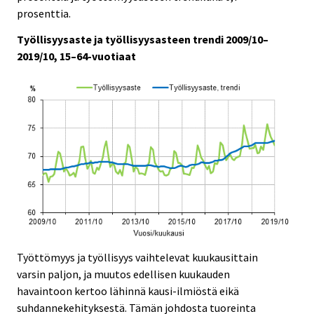
e
e
r
r
r
r
r
prosenttia.
.
.
v
v
v
v
v
Työllisyysaste ja työllisyysasteen trendi 2009/10–
i
i
i
i
i
2019/10, 15–64-vuotiaat
c
c
c
c
c
e
e
e
e
e
.
.
.
.
.
Työttömyys ja työllisyys vaihtelevat kuukausittain
varsin paljon, ja muutos edellisen kuukauden
havaintoon kertoo lähinnä kausi-ilmiöstä eikä
suhdannekehityksestä. Tämän johdosta tuoreinta