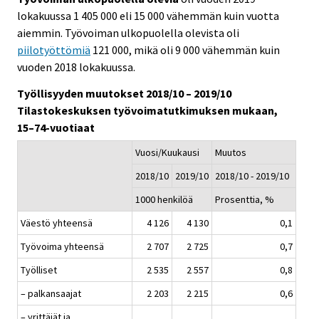
lokakuussa 1 405 000 eli 15 000 vähemmän kuin vuotta
aiemmin. Työvoiman ulkopuolella olevista oli
piilotyöttömiä
121 000, mikä oli 9 000 vähemmän kuin
vuoden 2018 lokakuussa.
Työllisyyden muutokset 2018/10 – 2019/10
Tilastokeskuksen työvoimatutkimuksen mukaan,
15–74-vuotiaat
Vuosi/Kuukausi
Muutos
2018/10
2019/10
2018/10 - 2019/10
1000 henkilöä
Prosenttia, %
Väestö yhteensä
4 126
4 130
0,1
Työvoima yhteensä
2 707
2 725
0,7
Työlliset
2 535
2 557
0,8
– palkansaajat
2 203
2 215
0,6
– yrittäjät ja