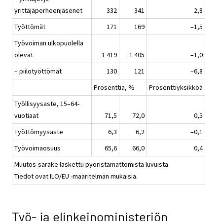
yrittäjäperheenjäsenet
332
341
2,8
Työttömät
171
169
–1,5
Työvoiman ulkopuolella
olevat
1 419
1 405
–1,0
– piilotyöttömät
130
121
–6,8
Prosenttia, %
Prosenttiyksikköä
Työllisyysaste, 15–64-
vuotiaat
71,5
72,0
0,5
Työttömyysaste
6,3
6,2
–0,1
Työvoimaosuus
65,6
66,0
0,4
Muutos-sarake laskettu pyöristämättömistä luvuista.
Tiedot ovat ILO/EU -määritelmän mukaisia.
Työ- ja elinkeinoministeriön