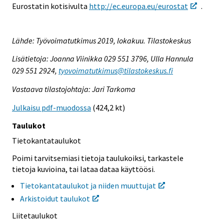
Eurostatin kotisivulta
http://ec.europa.eu/eurostat
.
Lähde: Työvoimatutkimus 2019, lokakuu. Tilastokeskus
Lisätietoja: Joanna Viinikka 029 551 3796, Ulla Hannula
029 551 2924,
tyovoimatutkimus@tilastokeskus.fi
Vastaava tilastojohtaja: Jari Tarkoma
Julkaisu pdf-muodossa
(424,2 kt)
Taulukot
Tietokantataulukot
Poimi tarvitsemiasi tietoja taulukoiksi, tarkastele
tietoja kuvioina, tai lataa dataa käyttöösi.
Tietokantataulukot ja niiden muuttujat
Arkistoidut taulukot
Liitetaulukot