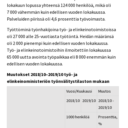
lokakuun lopussa yhteensä 124 000 henkilöä, mikä oli
7 000 vähemmän kuin edellisen vuoden lokakuussa.
Palveluiden piirissä oli 4,6 prosenttia työvoimasta.
Työttöminä työnhakijoina työ- ja elinkeinotoimistoissa
oli 27 000 alle 25-vuotiasta työtöntä. Heidän määränsä
oli 2 000 pienempi kuin edellisen vuoden lokakuussa.
Työ- ja elinkeinotoimistoihin ilmoitettiin lokakuussa
65 000 uutta avointa työpaikkaa eli 8 000 enemmän kuin
edellisen vuoden lokakuussa.
Muutokset 2018/10–2019/10 työ- ja
elinkeinoministeriön työnvälitystilaston mukaan
Vuosi/Kuukausi
Muutos
2018/10
2019/10
2018/10 -
2019/10
1000 henkilöä
Prosenttia,
%