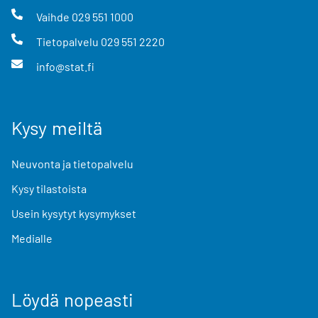
Vaihde
029 551 1000
Tietopalvelu
029 551 2220
info@stat.fi
Kysy meiltä
Neuvonta ja tietopalvelu
Kysy tilastoista
Usein kysytyt kysymykset
Medialle
Löydä nopeasti