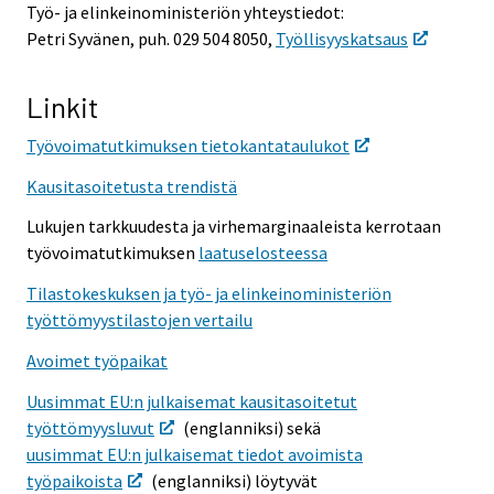
Työ- ja elinkeinoministeriön yhteystiedot:
Petri Syvänen, puh. 029 504 8050,
Työllisyyskatsaus
Linkit
Työvoimatutkimuksen tietokantataulukot
Kausitasoitetusta trendistä
Lukujen tarkkuudesta ja virhemarginaaleista kerrotaan
työvoimatutkimuksen
laatuselosteessa
Tilastokeskuksen ja työ- ja elinkeinoministeriön
työttömyystilastojen vertailu
Avoimet työpaikat
Uusimmat EU:n julkaisemat kausitasoitetut
työttömyysluvut
(englanniksi) sekä
uusimmat EU:n julkaisemat tiedot avoimista
työpaikoista
(englanniksi) löytyvät