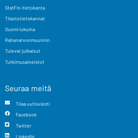
StatFin-tietokanta
Tilastotietokannat
Suomi lukuina
Rahanarvonmuunnin
Tulevat julkaisut
Tutkimusaineistot
Seuraa meitä
Tilaa uutisviesti
Facebook
Twitter
LinkedIn