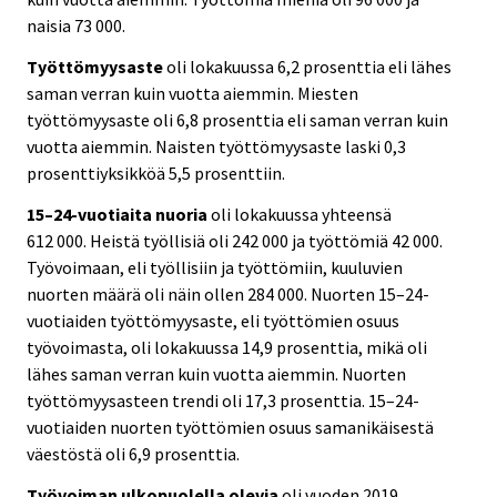
naisia 73 000.
Työttömyysaste
oli lokakuussa 6,2 prosenttia eli lähes
saman verran kuin vuotta aiemmin. Miesten
työttömyysaste oli 6,8 prosenttia eli saman verran kuin
vuotta aiemmin. Naisten työttömyysaste laski 0,3
prosenttiyksikköä 5,5 prosenttiin.
15–24-vuotiaita nuoria
oli lokakuussa yhteensä
612 000. Heistä työllisiä oli 242 000 ja työttömiä 42 000.
Työvoimaan, eli työllisiin ja työttömiin, kuuluvien
nuorten määrä oli näin ollen 284 000. Nuorten 15–24-
vuotiaiden työttömyysaste, eli työttömien osuus
työvoimasta, oli lokakuussa 14,9 prosenttia, mikä oli
lähes saman verran kuin vuotta aiemmin. Nuorten
työttömyysasteen trendi oli 17,3 prosenttia. 15–24-
vuotiaiden nuorten työttömien osuus samanikäisestä
väestöstä oli 6,9 prosenttia.
Työvoiman ulkopuolella olevia
oli vuoden 2019