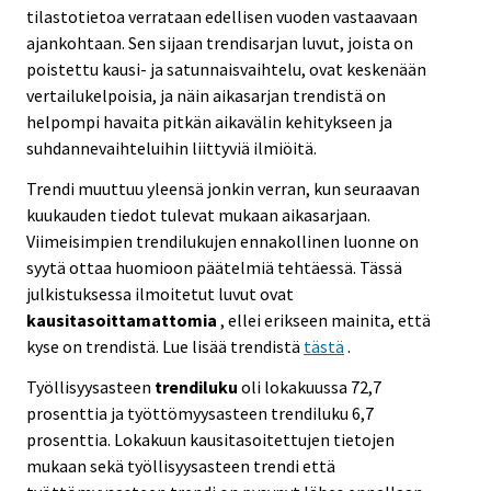
tilastotietoa verrataan edellisen vuoden vastaavaan
ajankohtaan. Sen sijaan trendisarjan luvut, joista on
poistettu kausi- ja satunnaisvaihtelu, ovat keskenään
vertailukelpoisia, ja näin aikasarjan trendistä on
helpompi havaita pitkän aikavälin kehitykseen ja
suhdannevaihteluihin liittyviä ilmiöitä.
Trendi muuttuu yleensä jonkin verran, kun seuraavan
kuukauden tiedot tulevat mukaan aikasarjaan.
Viimeisimpien trendilukujen ennakollinen luonne on
syytä ottaa huomioon päätelmiä tehtäessä. Tässä
julkistuksessa ilmoitetut luvut ovat
kausitasoittamattomia
, ellei erikseen mainita, että
kyse on trendistä. Lue lisää trendistä
tästä
.
Työllisyysasteen
trendiluku
oli lokakuussa 72,7
prosenttia ja työttömyysasteen trendiluku 6,7
prosenttia. Lokakuun kausitasoitettujen tietojen
mukaan sekä työllisyysasteen trendi että