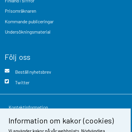
Finland i siffror
Prisomräknaren
Kommande publiceringar
Undersökningsmaterial
Följ oss
Beställ nyhetsbrev
Twitter
Kontaktinformation
Information om kakor (cookies)
Respons
Vi använder kakor på vår webbplats. Nödvändiga
Användarvillkor