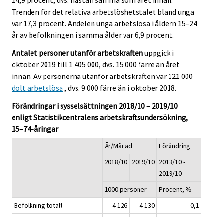
14,9 procent, dvs. nästan samma som året innan.
Trenden för det relativa arbetslöshetstalet bland unga
var 17,3 procent. Andelen unga arbetslösa i åldern 15–24
år av befolkningen i samma ålder var 6,9 procent.
Antalet personer utanför arbetskraften
uppgick i
oktober 2019 till 1 405 000, dvs. 15 000 färre än året
innan. Av personerna utanför arbetskraften var 121 000
dolt arbetslösa
, dvs. 9 000 färre än i oktober 2018.
Förändringar i sysselsättningen 2018/10 – 2019/10
enligt Statistikcentralens arbetskraftsundersökning,
15–74-åringar
År/Månad
Förändring
2018/10
2019/10
2018/10 -
2019/10
1000 personer
Procent, %
Befolkning totalt
4 126
4 130
0,1