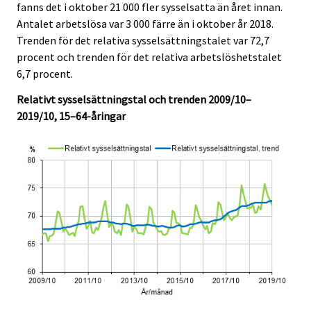
fanns det i oktober 21 000 fler sysselsatta än året innan.
i
i
s
s
s
s
s
Antalet arbetslösa var 3 000 färre än i oktober år 2018.
c
c
e
e
e
e
e
e
e
Trenden för det relativa sysselsättningstalet var 72,7
r
r
r
r
r
.
.
procent och trenden för det relativa arbetslöshetstalet
v
v
v
v
v
6,7 procent.
i
i
i
i
i
c
c
c
c
c
Relativt sysselsättningstal och trenden 2009/10–
e
e
e
e
e
2019/10, 15–64-åringar
.
.
.
.
.