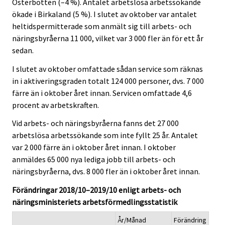
Österbotten (–4 %). Antalet arbetslösa arbetssökande
ökade i Birkaland (5 %). I slutet av oktober var antalet
heltidspermitterade som anmält sig till arbets- och
näringsbyråerna 11 000, vilket var 3 000 fler än för ett år
sedan.
I slutet av oktober omfattade sådan service som räknas
in i aktiveringsgraden totalt 124 000 personer, dvs. 7 000
färre än i oktober året innan. Servicen omfattade 4,6
procent av arbetskraften.
Vid arbets- och näringsbyråerna fanns det 27 000
arbetslösa arbetssökande som inte fyllt 25 år. Antalet
var 2 000 färre än i oktober året innan. I oktober
anmäldes 65 000 nya lediga jobb till arbets- och
näringsbyråerna, dvs. 8 000 fler än i oktober året innan.
Förändringar 2018/10–2019/10 enligt arbets- och
näringsministeriets arbetsförmedlingsstatistik
År/Månad
Förändring