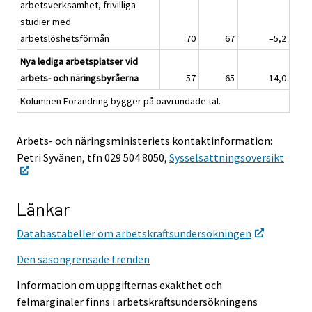
arbetsverksamhet, frivilliga
studier med
arbetslöshetsförmån
70
67
–5,2
Nya lediga arbetsplatser vid
arbets- och näringsbyråerna
57
65
14,0
Kolumnen Förändring bygger på oavrundade tal.
Arbets- och näringsministeriets kontaktinformation:
Petri Syvänen, tfn 029 504 8050,
Sysselsattningsoversikt
Länkar
Databastabeller om arbetskraftsundersökningen
Den säsongrensade trenden
Information om uppgifternas exakthet och
felmarginaler finns i arbetskraftsundersökningens