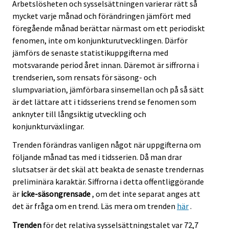
Arbetslösheten och sysselsättningen varierar rätt så
mycket varje månad och förändringen jämfört med
föregående månad berättar närmast om ett periodiskt
fenomen, inte om konjunkturutvecklingen. Därför
jämförs de senaste statistikuppgifterna med
motsvarande period året innan. Däremot är siffrorna i
trendserien, som rensats för säsong- och
slumpvariation, jämförbara sinsemellan och på så sätt
är det lättare att i tidsseriens trend se fenomen som
anknyter till långsiktig utveckling och
konjunkturväxlingar.
Trenden förändras vanligen något när uppgifterna om
följande månad tas med i tidsserien. Då man drar
slutsatser är det skäl att beakta de senaste trendernas
preliminära karaktär. Siffrorna i detta offentliggörande
är
icke-säsongrensade
, om det inte separat anges att
det är fråga om en trend. Läs mera om trenden
här
.
Trenden
för det relativa sysselsättningstalet var 72,7