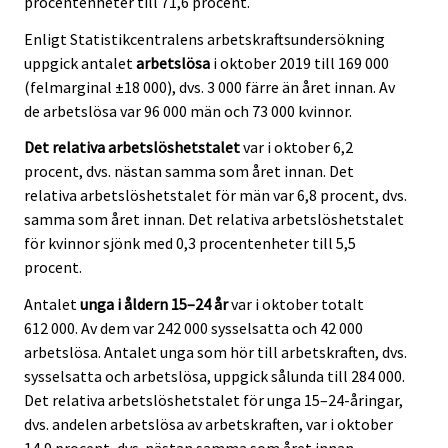
procentenheter till 71,6 procent.
Enligt Statistikcentralens arbetskraftsundersökning
uppgick antalet
arbetslösa
i oktober 2019 till 169 000
(felmarginal ±18 000), dvs. 3 000 färre än året innan. Av
de arbetslösa var 96 000 män och 73 000 kvinnor.
Det relativa arbetslöshetstalet
var i oktober 6,2
procent, dvs. nästan samma som året innan. Det
relativa arbetslöshetstalet för män var 6,8 procent, dvs.
samma som året innan. Det relativa arbetslöshetstalet
för kvinnor sjönk med 0,3 procentenheter till 5,5
procent.
Antalet
unga i åldern 15–24 år
var i oktober totalt
612 000. Av dem var 242 000 sysselsatta och 42 000
arbetslösa. Antalet unga som hör till arbetskraften, dvs.
sysselsatta och arbetslösa, uppgick sålunda till 284 000.
Det relativa arbetslöshetstalet för unga 15–24-åringar,
dvs. andelen arbetslösa av arbetskraften, var i oktober