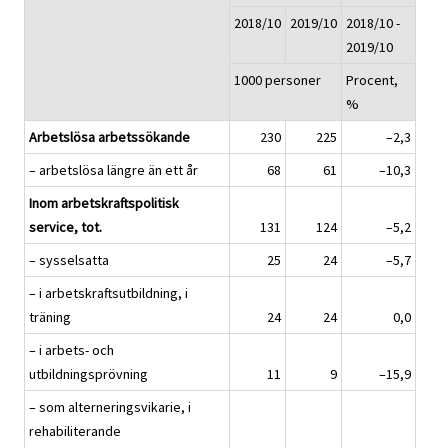
2018/10
2019/10
2018/10 -
2019/10
1000 personer
Procent,
%
Arbetslösa arbetssökande
230
225
–2,3
– arbetslösa längre än ett år
68
61
–10,3
Inom arbetskraftspolitisk
service, tot.
131
124
–5,2
– sysselsatta
25
24
–5,7
– i arbetskraftsutbildning, i
träning
24
24
0,0
– i arbets- och
utbildningsprövning
11
9
–15,9
– som alterneringsvikarie, i
rehabiliterande