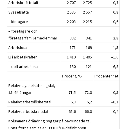
Arbetskraft totalt
2 707
2 725
0,7
Sysselsatta
2 535
2 557
0,8
– löntagare
2 203
2 215
0,6
– företagare och
företagarfamiljemedlemmar
332
341
2,8
Arbetslösa
171
169
–1,5
Ej i arbetskraften
1 419
1 405
–1,0
– dolt arbetslösa
130
121
–6,8
Procent, %
Procentenhet
Relativt sysselsättningstal,
15–64-åringar
71,5
72,0
0,5
Relativt arbetslöshetstal
6,3
6,2
–0,1
Relativt arbetskraftstal
65,6
66,0
0,4
Kolumnen Förändring bygger på oavrundade tal.
Uppgifterna samlas enligt ILO/EU-definitionen.