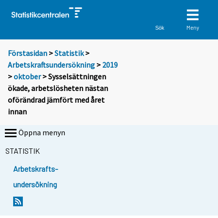
Meny
Sök
Förstasidan
>
Statistik
>
Arbetskraftsundersökning
>
2019
>
oktober
> Sysselsättningen
ökade, arbetslösheten nästan
oförändrad jämfört med året
innan
Öppna menyn
STATISTIK
Arbetskrafts-
undersökning
Y
Y
Y
Y
Y
Y
Y
o
o
o
o
o
o
o