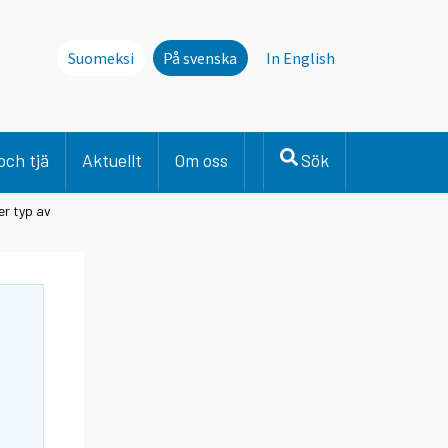
Suomeksi
På svenska
In English
och tjä
Aktuellt
Om oss
Sök
er typ av