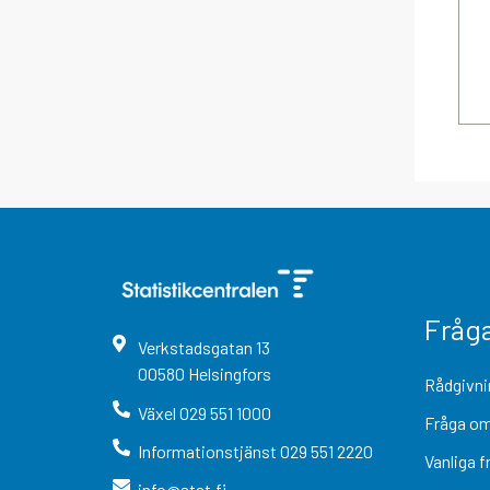
Fråg
Verkstadsgatan
13
00580
Helsingfors
Rådgivni
Växel
029 551 1000
Fråga om
Informationstjänst
029 551 2220
Vanliga f
info@stat.fi