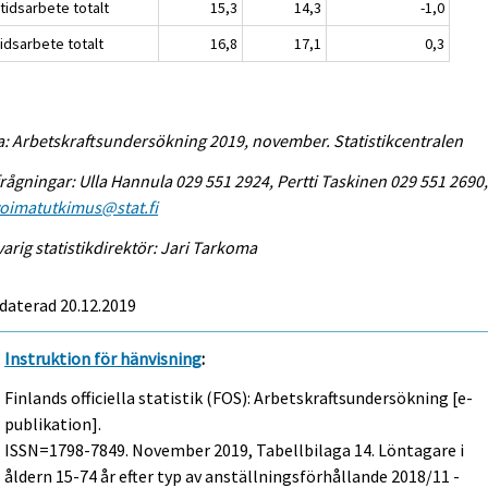
tidsarbete totalt
15,3
14,3
-1,0
idsarbete totalt
16,8
17,1
0,3
a: Arbetskraftsundersökning 2019, november. Statistikcentralen
rågningar: Ulla Hannula 029 551 2924, Pertti Taskinen 029 551 2690
voimatutkimus@stat.fi
arig statistikdirektör: Jari Tarkoma
daterad 20.12.2019
Instruktion för hänvisning
:
Finlands officiella statistik (FOS): Arbetskraftsundersökning [e-
publikation].
ISSN=1798-7849.
November
2019, Tabellbilaga 14. Löntagare i
åldern 15-74 år efter typ av anställningsförhållande 2018/11 -