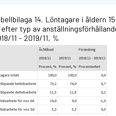
bellbilaga 14. Löntagare i åldern 15
 efter typ av anställningsförhålland
18/11 - 2019/11, %
År/Månad
Förändring
2018/11
2019/11
2018/11 - 2019/11
Procent, %
Procent, %
Procentenhet
tagare totalt
100,0
100,0
0,0
ortlöpande heltidsarbete
73,2
74,0
0,7
ortlöpande deltidsarbete
11,5
11,8
0,2
ltidsarbete för viss tid
10,0
9,0
-1,0
ltidsarbete för viss tid
5,3
5,3
0,0