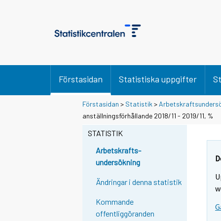
Förstasidan
Statistiska uppgifter
St
Förstasidan
>
Statistik
>
Arbetskraftsunders
anställningsförhållande 2018/11 - 2019/11, %
STATISTIK
Arbetskrafts-
D
undersökning
U
Ändringar i denna statistik
w
Kommande
G
offentliggöranden