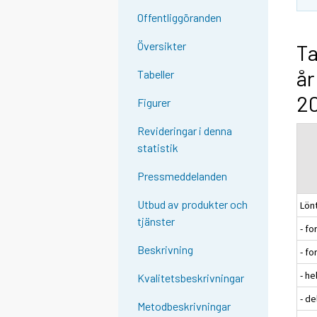
Offentliggöranden
Översikter
Ta
år
Tabeller
20
Figurer
Revideringar i denna
statistik
Pressmeddelanden
Utbud av produkter och
Lön
tjänster
- f
Beskrivning
- f
- he
Kvalitetsbeskrivningar
- de
Metodbeskrivningar