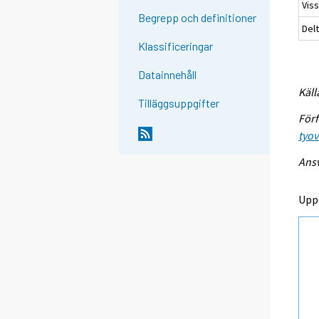
Viss
Begrepp och definitioner
Delt
Klassificeringar
Datainnehåll
Käll
Tilläggsuppgifter
Förf
tyo
Ansv
Upp